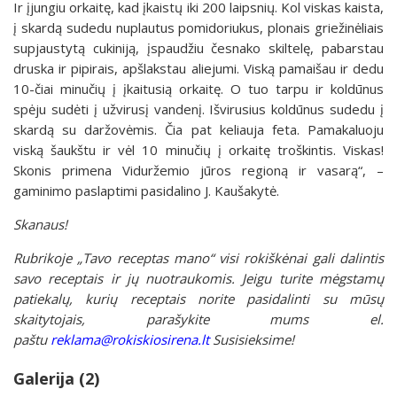
Ir įjungiu orkaitę, kad įkaistų iki 200 laipsnių. Kol viskas kaista,
į skardą sudedu nuplautus pomidoriukus, plonais griežinėliais
supjaustytą cukiniją, įspaudžiu česnako skiltelę, pabarstau
druska ir pipirais, apšlakstau aliejumi. Viską pamaišau ir dedu
10-čiai minučių į įkaitusią orkaitę. O tuo tarpu ir koldūnus
spėju sudėti į užvirusį vandenį. Išvirusius koldūnus sudedu į
skardą su daržovėmis. Čia pat keliauja feta. Pamakaluoju
viską šaukštu ir vėl 10 minučių į orkaitę troškintis. Viskas!
Skonis primena Viduržemio jūros regioną ir vasarą“, –
gaminimo paslaptimi pasidalino J. Kaušakytė.
Skanaus!
Rubrikoje „Tavo receptas mano“ visi rokiškėnai gali dalintis
savo receptais ir jų nuotraukomis. Jeigu turite mėgstamų
patiekalų, kurių receptais norite pasidalinti su mūsų
skaitytojais, parašykite mums el.
paštu
reklama@rokiskiosirena.lt
Susisieksime!
Galerija (2)