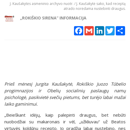
J. Kaušakytės asmeninio archyvo nuotr. / J. Kaušakytė sako, kad receptą
atrado norėdama nustebinti draugus.
„ROKIŠKIO SIRENA“ INFORMACIJA
Facebook
Gmail
LinkedIn
Twitter
Sh
Prieš mėnesį Jurgita Kaušakytė, Rokiškio Juozo Tūbelio
progimnazijos ir Obelių socialinių paslaugų namų
psichologė, pasikvietė svečių pietums, bet turėjo labai mažai
laiko gaminimui.
„Beieškant idėjų, kaip palepinti draugus, bet nebūti
nuobodžiai su makaronais ir vėl, „užkliuvau“ už Beatos
virtuvės koldūnų recepto. Jo pradžia labai nustebino, nes