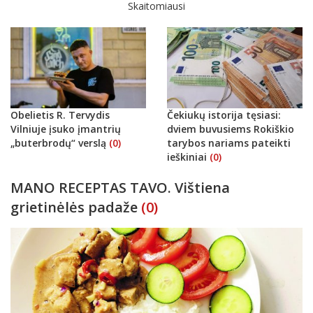
Skaitomiausi
Obelietis R. Tervydis
Čekiukų istorija tęsiasi:
Vilniuje įsuko įmantrių
dviem buvusiems Rokiškio
„buterbrodų“ verslą
(0)
tarybos nariams pateikti
ieškiniai
(0)
MANO RECEPTAS TAVO. Vištiena
grietinėlės padaže
(0)