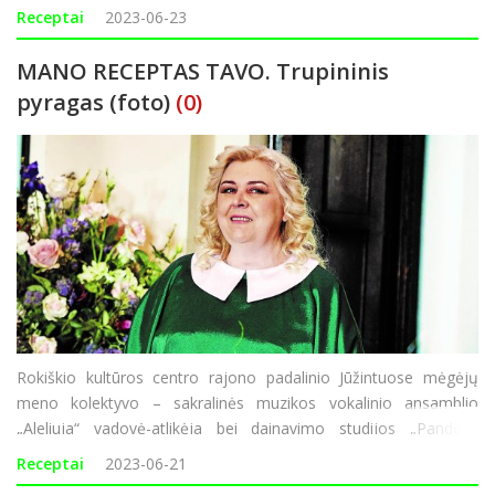
siūlomo recepto autorius. Nauris neslepia anksčiau gaminti
Receptai
2023-06-23
mėgd
MANO RECEPTAS TAVO. Trupininis
pyragas (foto)
(0)
Rokiškio kultūros centro rajono padalinio Jūžintuose mėgėjų
meno kolektyvo – sakralinės muzikos vokalinio ansamblio
„Aleliuja“ vadovė-atlikėja bei dainavimo studijos „Pandėlio
balsiukai“ vadovė Vilma Likienė į bet kokį maisto gaminimą
Receptai
2023-06-21
žvelgia kaip į kūrybą. &b