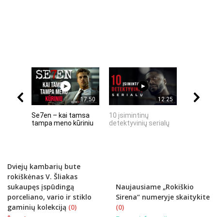
17:50
12:25
Se7en – kai tamsa
10 įsimintinų
10 įtempt
tampa meno kūriniu
detektyvinių serialų
stingdanč
istorijų
Dviejų kambarių bute
rokiškėnas V. Šliakas
sukaupęs įspūdingą
Naujausiame „Rokiškio
porceliano, vario ir stiklo
Sirena“ numeryje skaitykite
gaminių kolekciją
(0)
(0)