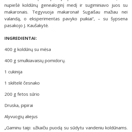
nupiešė koldūnų genealoginį medį ir sugiminiavo juos su
makaronais. Tegyvuoja makaronai! Sugaišau mažiau nei
valandą, o eksperimentas pavyko puikiai“, – su šypsena
pasakojo J. Kaušakytė.
INGREDIENTAI:
400 g koldūnų su mėsa
400 g smulkiavaisių pomidorų.
1 cukinija
1 skiltelė česnako
200 g fetos sūrio
Druska, pipirai
Alyvuogių aliejus
„Gaminu taip: užkaičiu puodą su sūdytu vandeniu koldūnams.