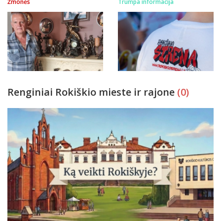
Žmonės
Trumpa informacija
Renginiai Rokiškio mieste ir rajone
(0)