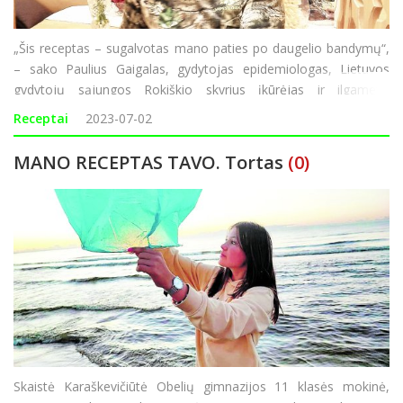
„Šis receptas – sugalvotas mano paties po daugelio bandymų“,
– sako Paulius Gaigalas, gydytojas epidemiologas, Lietuvos
gydytojų sąjungos Rokiškio skyrius įkūrėjas ir ilgametis
pirmininkas, Lietuvos Persitvarkymo Sąjūdžio Rokiškio
Receptai
2023-07-02
iniciatyvinės grupės lyd
MANO RECEPTAS TAVO. Tortas
(0)
Skaistė Karaškevičiūtė Obelių gimnazijos 11 klasės mokinė,