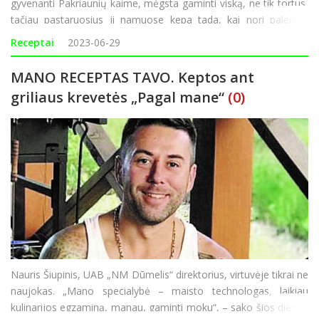
gyvenanti Pakriaunių kaime, mėgsta gaminti viską, ne tik tortus,
tačiau pastaruosius ji namuose kepa tada, kai nori palepinti
tėvus ir brolius. „Dažniausiai sugalvoju kepti, kai jie net to
Receptai
2023-06-29
nesitiki. Įvairių tortų receptų yra
MANO RECEPTAS TAVO. Keptos ant
griliaus krevetės „Pagal mane“
(0)
Nauris Šiupinis, UAB „NM Dūmelis“ direktorius, virtuvėje tikrai ne
naujokas. „Mano specialybė – maisto technologas, laikiau
kulinarijos egzaminą, manau, gaminti moku“, – sako šios dienos