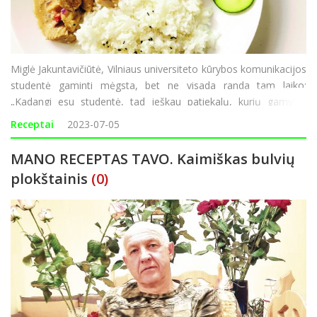
Miglė Jakuntavičiūtė, Vilniaus universiteto kūrybos komunikacijos
studentė gaminti mėgsta, bet ne visada randa tam laiko:
„Kadangi esu studentė, tad ieškau patiekalų, kurių gamybai
nereiktų daug lėšų bei laiko. Kai nereikia į universitetą, aš dirbu iš
Receptai
2023-07-05
namų, tada daž
MANO RECEPTAS TAVO. Kaimiškas bulvių
plokštainis
(0)