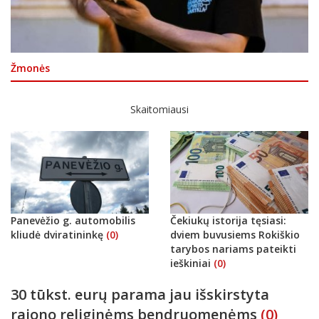
Žmonės
Skaitomiausi
Panevėžio g. automobilis
Čekiukų istorija tęsiasi:
kliudė dviratininkę
(0)
dviem buvusiems Rokiškio
tarybos nariams pateikti
ieškiniai
(0)
30 tūkst. eurų parama jau išskirstyta
rajono religinėms bendruomenėms
(0)