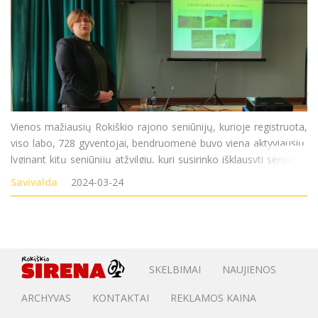
Vienos mažiausių Rokiškio rajono seniūnijų, kurioje registruota,
viso labo, 728 gyventojai, bendruomenė buvo viena aktyviausių,
lyginant kitų seniūnijų atžvilgiu, kuri susirinko išklausyti seniūnės
teiktos metinės ataskaitos. Deja, labiau nei pasidžiaugti
Savivalda
2024-03-24
nuveiktais darbais ar planuoti
SKELBIMAI
NAUJIENOS
ARCHYVAS
KONTAKTAI
REKLAMOS KAINA