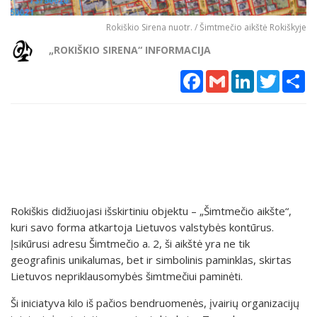
Rokiškio Sirena nuotr. / Šimtmečio aikštė Rokiškyje
„ROKIŠKIO SIRENA“ INFORMACIJA
Facebook
Gmail
LinkedIn
Twitter
Sh
Rokiškis didžiuojasi išskirtiniu objektu – „Šimtmečio aikšte“,
kuri savo forma atkartoja Lietuvos valstybės kontūrus.
Įsikūrusi adresu Šimtmečio a. 2, ši aikštė yra ne tik
geografinis unikalumas, bet ir simbolinis paminklas, skirtas
Lietuvos nepriklausomybės šimtmečiui paminėti.
Ši iniciatyva kilo iš pačios bendruomenės, įvairių organizacijų