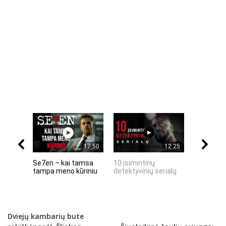
17:50
12:25
Se7en – kai tamsa
10 įsimintinų
10 įtempt
tampa meno kūriniu
detektyvinių serialų
stingdanč
istorijų
Dviejų kambarių bute