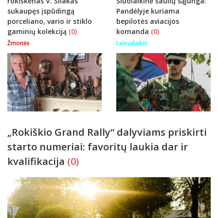
rokiškėnas V. Šliakas
Šiuolaikinė šaulių sąjunga:
sukaupęs įspūdingą
Pandėlyje kuriama
porceliano, vario ir stiklo
bepilotės aviacijos
gaminių kolekciją
(0)
komanda
(0)
Žmonės
Laisvalaikis
„Rokiškio Grand Rally“ dalyviams priskirti
starto numeriai: favoritų laukia dar ir
kvalifikacija
(0)