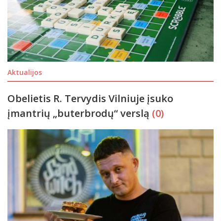
Aktualijos
Obelietis R. Tervydis Vilniuje įsuko
įmantrių „buterbrodų“ verslą
(0)