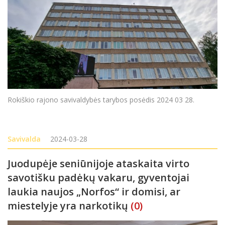
Rokiškio rajono savivaldybės tarybos posėdis 2024 03 28.
Savivalda
2024-03-28
Juodupėje seniūnijoje ataskaita virto
savotišku padėkų vakaru, gyventojai
laukia naujos „Norfos“ ir domisi, ar
miestelyje yra narkotikų
(0)