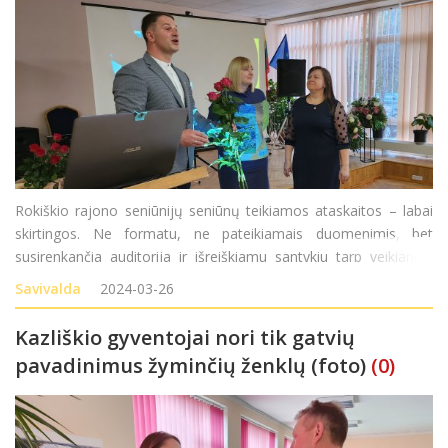
Rokiškio rajono seniūnijų seniūnų teikiamos ataskaitos – labai
skirtingos. Ne formatu, ne pateikiamais duomenimis, bet
susirenkančia auditorija ir išreiškiamu santykiu tarp veikiančių
bendruomenių ir seniūnijos specialistų. Juodupės seniūno
Savivalda
2024-03-26
pavaduotojo Mariaus Datkūno praė
Kazliškio gyventojai nori tik gatvių
pavadinimus žyminčių ženklų (foto)
(0)