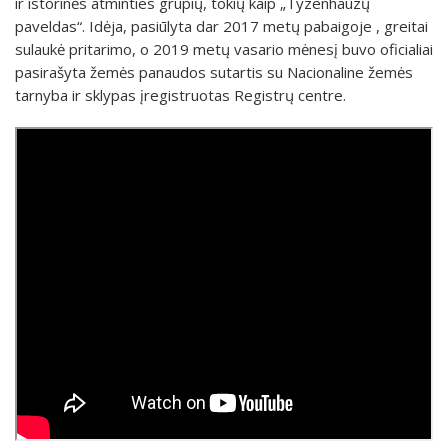
ir istorinės atminties grupių, tokių kaip „Tyzenhauzų
paveldas“. Idėja, pasiūlyta dar 2017 metų pabaigoje , greitai
sulaukė pritarimo, o 2019 metų vasario mėnesį buvo oficialiai
pasirašyta žemės panaudos sutartis su Nacionaline žemės
tarnyba ir sklypas įregistruotas Registrų centre.