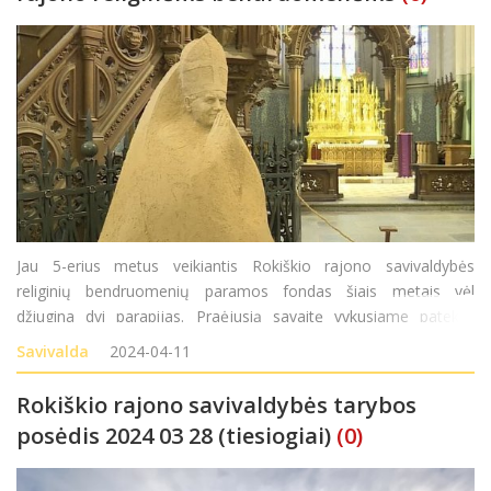
Jau 5-erius metus veikiantis Rokiškio rajono savivaldybės
religinių bendruomenių paramos fondas šiais metais vėl
džiugina dvi parapijas. Praėjusią savaitę vykusiame patektų
paraiškų vertinimo posėdyje komisija 30 tūkstančių eurų
Savivalda
2024-04-11
paramą skyrė Panemunėlio ir Kazliškio bažny
Rokiškio rajono savivaldybės tarybos
posėdis 2024 03 28 (tiesiogiai)
(0)