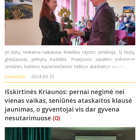
Jei būtų renkama taikiausia Rokiškio rajono seniūnija, šį titulą,
greičiausiai, pelnytų Kazliškis. Praėjusios savaitės pabaigoje
seniūnės Justinos Kazanavičienės teiktos ataskaitos pasiklausyti
sugūžėjusiems gyventojams susirinkimas tapo galimybe susitikti
Savivalda
2024-03-25
tolėliau gyvenančius k
Išskirtinės Kriaunos: pernai negimė nei
vienas vaikas, seniūnės ataskaitos klausė
jaunimas, o gyventojai vis dar gyvena
nesutarimuose
(0)