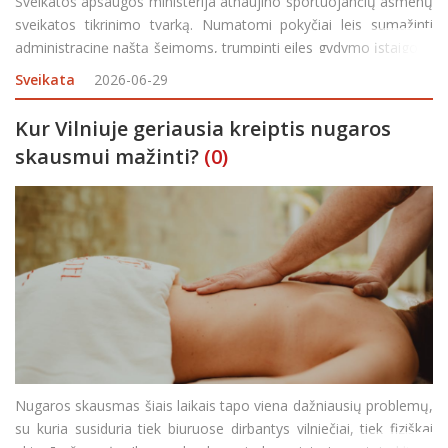
Sveikatos apsaugos ministerija atnaujino sportuojančių asmenų
sveikatos tikrinimo tvarką. Numatomi pokyčiai leis sumažinti
administracinę naštą šeimoms, trumpinti eiles gydymo įstaigose
ir aiškiau atskirti, kuriems sportuojantiems asmenims būtinas
Sveikata
2026-06-29
sporto medicinos gydytojo verti
Kur Vilniuje geriausia kreiptis nugaros
skausmui mažinti?
(0)
Nugaros skausmas šiais laikais tapo viena dažniausių problemų,
su kuria susiduria tiek biuruose dirbantys vilniečiai, tiek fiziškai