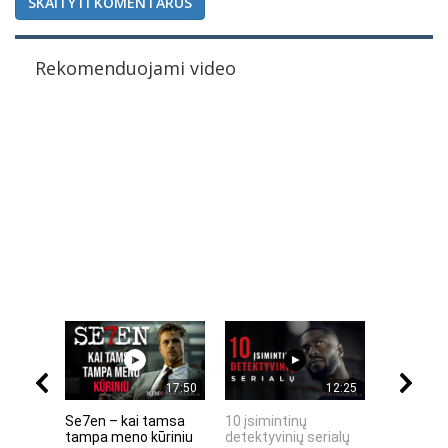
SKAITYTI KOMENTARUS
Rekomenduojami video
17:50
12:25
Se7en – kai tamsa
10 įsimintinų
10 įtempt
tampa meno kūriniu
detektyvinių serialų
stingdanč