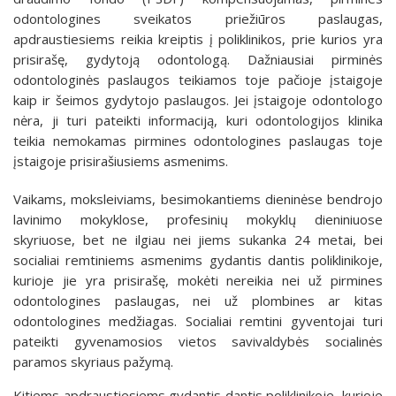
odontologines sveikatos priežiūros paslaugas,
apdraustiesiems reikia kreiptis į poliklinikos, prie kurios yra
prisirašę, gydytoją odontologą. Dažniausiai pirminės
odontologinės paslaugos teikiamos toje pačioje įstaigoje
kaip ir šeimos gydytojo paslaugos. Jei įstaigoje odontologo
nėra, ji turi pateikti informaciją, kuri odontologijos klinika
teikia nemokamas pirmines odontologines paslaugas toje
įstaigoje prisirašiusiems asmenims.
Vaikams, moksleiviams, besimokantiems dieninėse bendrojo
lavinimo mokyklose, profesinių mokyklų dieniniuose
skyriuose, bet ne ilgiau nei jiems sukanka 24 metai, bei
socialiai remtiniems asmenims gydantis dantis poliklinikoje,
kurioje jie yra prisirašę, mokėti nereikia nei už pirmines
odontologines paslaugas, nei už plombines ar kitas
odontologines medžiagas. Socialiai remtini gyventojai turi
pateikti gyvenamosios vietos savivaldybės socialinės
paramos skyriaus pažymą.
Kitiems apdraustiesiems gydantis dantis poliklinikoje, kurioje