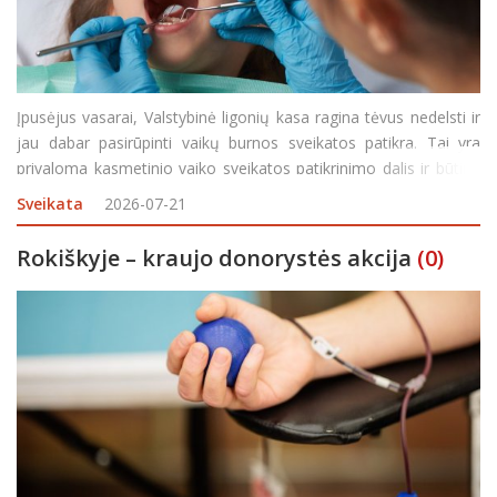
Įpusėjus vasarai, Valstybinė ligonių kasa ragina tėvus nedelsti ir
jau dabar pasirūpinti vaikų burnos sveikatos patikra. Tai yra
privaloma kasmetinio vaiko sveikatos patikrinimo dalis ir būtina
išduodant ugdymo įstaigai reikalingą elektroninį Mokinio
Sveikata
2026-07-21
sveikatos pažymėjimą. Gydytojui odontologu
Rokiškyje – kraujo donorystės akcija
(0)