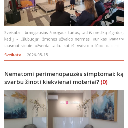
Sveikata – brangiausias žmogaus turtas, tad iš medikų išgirdus,
kad ji – „šlubuoja“, žmones užvaldo nerimas. Kur kas įvairesni
jausmai viduje užverda tada, kai iš gydytojo lūpų pacientas
išgirsta vieną baisiausių šio amžiaus diagnozių
Sveikata
2026-05-15
Nematomi perimenopauzės simptomai: ką
svarbu žinoti kiekvienai moteriai?
(0)