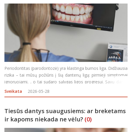
Periodontitas (parodontozė) yra klastinga burnos liga. Didžiausia
rizika – tai mūsų požiūris į šią dantenų ligą: pirmieji simptomai
ignoruojami, , o tai sudaro sąlygas ligos progresui. Savų dantų
netekimas – sudėtingiausia komplikacija, kurią sukelia
Sveikata
2026-05-28
periodontitas. Gera žinia &nda
Tiesūs dantys suaugusiems: ar breketams
ir kapoms niekada ne vėlu?
(0)