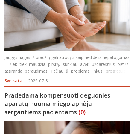
Įaugęs nagas iš pradžių gali atrodyti kaip nedidelis nepatogumas
– šiek tiek maudžia pirštą, sunkiau avėti uždaresnius batus,
atsiranda paraudimas. Tačiau ši problema linkusi progresuoti,
ypač jei nagas ir toliau spaudžia aplinkinius audinius. Negydomas
Sveikata
2026-07-31
įaugęs nagas
Pradedama kompensuoti deguonies
aparatų nuoma miego apnėja
sergantiems pacientams
(0)