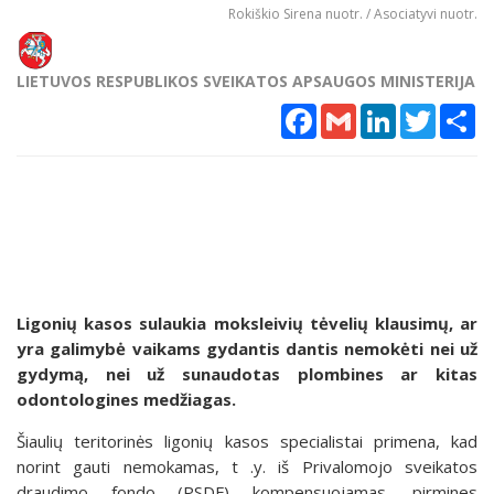
Rokiškio Sirena nuotr. / Asociatyvi nuotr.
LIETUVOS RESPUBLIKOS SVEIKATOS APSAUGOS MINISTERIJA
Facebook
Gmail
LinkedIn
Twitter
Sh
Ligonių kasos sulaukia moksleivių tėvelių klausimų, ar
yra galimybė vaikams gydantis dantis nemokėti nei už
gydymą, nei už sunaudotas plombines ar kitas
odontologines medžiagas.
Šiaulių teritorinės ligonių kasos specialistai primena, kad
norint gauti nemokamas, t .y. iš Privalomojo sveikatos
draudimo fondo (PSDF) kompensuojamas, pirmines