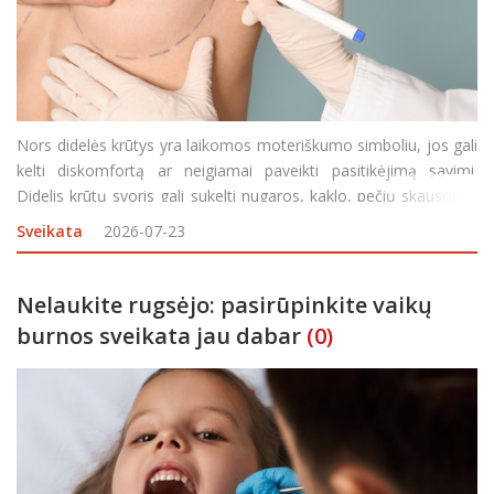
Nors didelės krūtys yra laikomos moteriškumo simboliu, jos gali
kelti diskomfortą ar neigiamai paveikti pasitikėjimą savimi.
Didelis krūtų svoris gali sukelti nugaros, kaklo, pečių skausmus,
odos sudirgimus, riboti tam tikras fizines veiklas, aprangos
Sveikata
2026-07-23
pasirinkimus ar net neigiamai paveikti be
Nelaukite rugsėjo: pasirūpinkite vaikų
burnos sveikata jau dabar
(0)