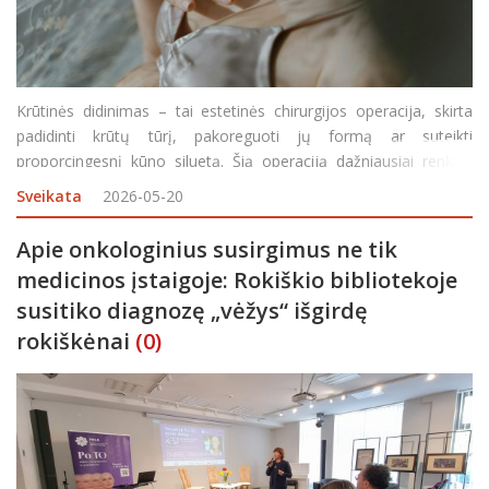
Krūtinės didinimas – tai estetinės chirurgijos operacija, skirta
padidinti krūtų tūrį, pakoreguoti jų formą ar suteikti
proporcingesnį kūno siluetą. Šią operaciją dažniausiai renkasi
moterys, kurios nėra patenkintos natūraliu krūtų dydžiu arba
Sveikata
2026-05-20
pastebi pokyčius po nėštumo, žindymo
Apie onkologinius susirgimus ne tik
medicinos įstaigoje: Rokiškio bibliotekoje
susitiko diagnozę „vėžys“ išgirdę
rokiškėnai
(0)