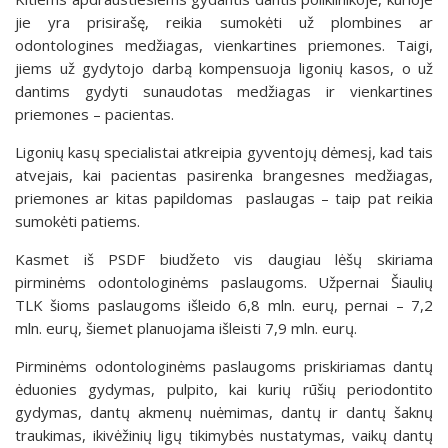
jie yra prisirašę, reikia sumokėti už plombines ar
odontologines medžiagas, vienkartines priemones. Taigi,
jiems už gydytojo darbą kompensuoja ligonių kasos, o už
dantims gydyti sunaudotas medžiagas ir vienkartines
priemones – pacientas.
Ligonių kasų specialistai atkreipia gyventojų dėmesį, kad tais
atvejais, kai pacientas pasirenka brangesnes medžiagas,
priemones ar kitas papildomas paslaugas – taip pat reikia
sumokėti patiems.
Kasmet iš PSDF biudžeto vis daugiau lėšų skiriama
pirminėms odontologinėms paslaugoms. Užpernai Šiaulių
TLK šioms paslaugoms išleido 6,8 mln. eurų, pernai – 7,2
mln. eurų, šiemet planuojama išleisti 7,9 mln. eurų.
Pirminėms odontologinėms paslaugoms priskiriamas dantų
ėduonies gydymas, pulpito, kai kurių rūšių periodontito
gydymas, dantų akmenų nuėmimas, dantų ir dantų šaknų
traukimas, ikivėžinių ligų tikimybės nustatymas, vaikų dantų