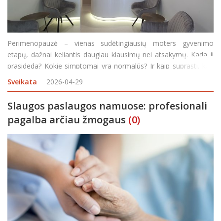
Perimenopauzė – vienas sudėtingiausių moters gyvenimo
etapų, dažnai keliantis daugiau klausimų nei atsakymų. Kada ji
prasideda? Kokie simptomai yra normalūs? Ir kaip suprasti, kad
tai jau nebe atsitiktiniai pokyčiai, o hormoninių permainų
Sveikata
2026-04-29
pradžia? „OST KLINIKA“ akušerė-ginek
Slaugos paslaugos namuose: profesionali
pagalba arčiau žmogaus
(0)