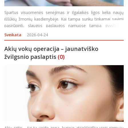
Spartus visuomenės senėjimas ir ilgalaikės ligos kelia naujų
iššūkių žmonių kasdienybėje. Kai tampa sunku tinkamai savimi
pasirūpinti, slaugos paslaugos namuose tampa gyvybiškai
svarbios. Pernai šių paslaugų prireikė daugiau nei 70 tūkst.
Sveikata
2026-04-24
gyventojų Lietuvoje. Valstybinės
Akių vokų operacija – jaunatviško
žvilgsnio paslaptis
(0)
Akių sritis – tai ta veido zona, kurioje atsiskleidžia vieni pirmųjų