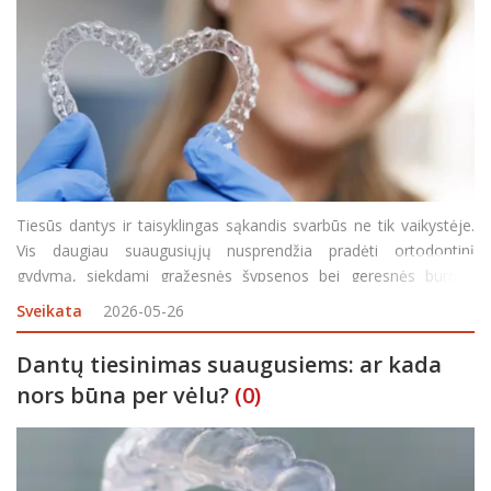
Tiesūs dantys ir taisyklingas sąkandis svarbūs ne tik vaikystėje.
Vis daugiau suaugusiųjų nusprendžia pradėti ortodontinį
gydymą, siekdami gražesnės šypsenos bei geresnės burnos
sveikatos. Šiuolaikinės technologijos leidžia tai daryti pasitelkiant
Sveikata
2026-05-26
nematomas dantų kapas arba modernius b
Dantų tiesinimas suaugusiems: ar kada
nors būna per vėlu?
(0)