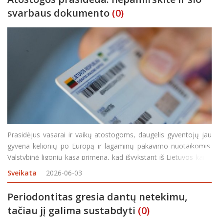
svarbaus dokumento
(0)
Prasidėjus vasarai ir vaikų atostogoms, daugelis gyventojų jau
gyvena kelionių po Europą ir lagaminų pakavimo nuotaikomis.
Valstybinė ligonių kasa primena, kad išvykstant iš Lietuvos kartu
su pasu ar asmens tapatybės kortele būtina pasiimti dar vieną
Sveikata
2026-06-03
svarbų dokumentą – Europos sv
Periodontitas gresia dantų netekimu,
tačiau jį galima sustabdyti
(0)