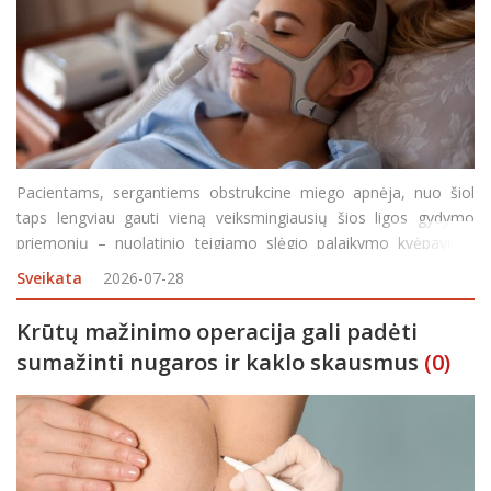
Pacientams, sergantiems obstrukcine miego apnėja, nuo šiol
taps lengviau gauti vieną veiksmingiausių šios ligos gydymo
priemonių – nuolatinio teigiamo slėgio palaikymo kvėpavimo
takuose deguonies aparatus. Valstybinės ligonių kasos (VLK)
Sveikata
2026-07-28
specialistų teigimu, šis sprendimas
Krūtų mažinimo operacija gali padėti
sumažinti nugaros ir kaklo skausmus
(0)