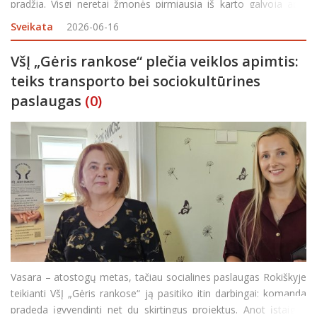
pradžia. Visgi neretai žmonės pirmiausia iš karto galvoja apie
rezultatą, dar net nežinodami nuo kuo pradėti. Į pagalbą skuba
Sveikata
2026-06-16
Rokiškio rajono savivaldybės Visuomenė
VšĮ „Gėris rankose“ plečia veiklos apimtis:
teiks transporto bei sociokultūrines
paslaugas
(0)
Vasara – atostogų metas, tačiau socialines paslaugas Rokiškyje
teikianti VšĮ „Gėris rankose“ ją pasitiko itin darbingai: komanda
pradeda įgyvendinti net du skirtingus projektus. Anot įstaigos