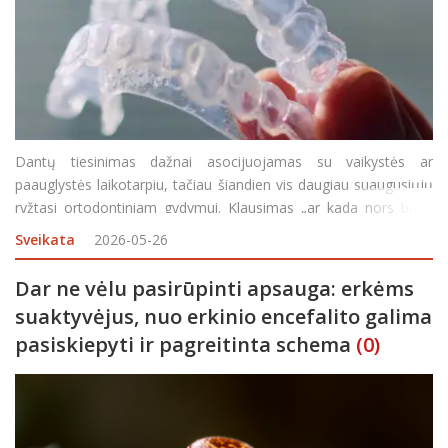
Dantų tiesinimas dažnai asocijuojamas su vaikystės ar
paauglystės laikotarpiu, tačiau šiandien vis daugiau suaugusiųjų
ryžtasi ortodontiniam gydymui. Klausimas „ar kada nors būna
per vėlu?“ neretai kyla pacientams, kurie dėl įvairių priežasčių
Sveikata
2026-05-26
ilgai delsė ar neturėjo galimybės ank
Dar ne vėlu pasirūpinti apsauga: erkėms
suaktyvėjus, nuo erkinio encefalito galima
pasiskiepyti ir pagreitinta schema
(0)