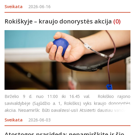
direktorės Dianos Kietienės, buvo atlikta analizė ir išsiaiški
Sveikata
2026-06-16
Rokiškyje – kraujo donorystės akcija
(0)
Birželio 9 d. nuo 11:00 iki 16.45 val. Rokiškio rajono
savivaldybėje (Sąjūdžio a. 1, Rokiškis) vyks kraujo donorystės
akcija. Nepamiršk: Būti pavalgęs(-usi) Atsigerti daugiau vandens
Turėti asmens dokumentą Pietų pertrauka – 13:45–14:1
Sveikata
2026-06-03
Atostogos prasideda: nepamirškite ir šio