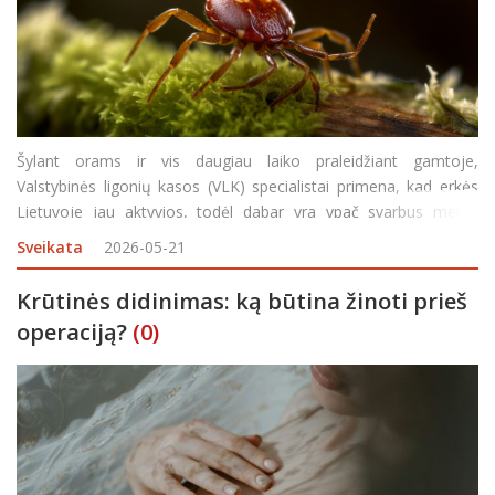
Šylant orams ir vis daugiau laiko praleidžiant gamtoje,
Valstybinės ligonių kasos (VLK) specialistai primena, kad erkės
Lietuvoje jau aktyvios, todėl dabar yra ypač svarbus metas
pasirūpinti apsauga nuo erkinio encefalito. Privalomojo
Sveikata
2026-05-21
sveikatos draudimo fondo lėšomis nuo šios in
Krūtinės didinimas: ką būtina žinoti prieš
operaciją?
(0)