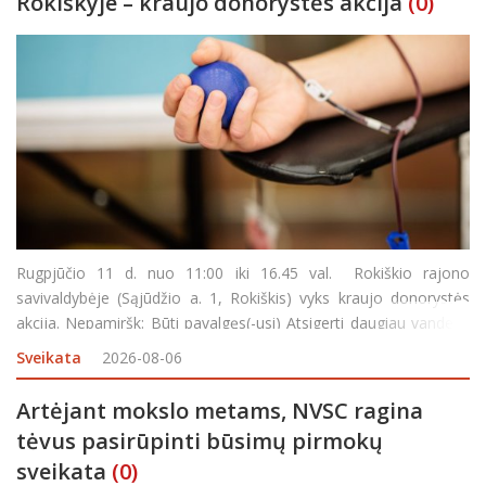
Rokiškyje – kraujo donorystės akcija
(0)
Rugpjūčio 11 d. nuo 11:00 iki 16.45 val. Rokiškio rajono
savivaldybėje (Sąjūdžio a. 1, Rokiškis) vyks kraujo donorystės
akcija. Nepamiršk: Būti pavalgęs(-usi) Atsigerti daugiau vandens
Turėti asmens dokumentą Pietų pertrauka – 13:45–14
Sveikata
2026-08-06
Artėjant mokslo metams, NVSC ragina
tėvus pasirūpinti būsimų pirmokų
sveikata
(0)