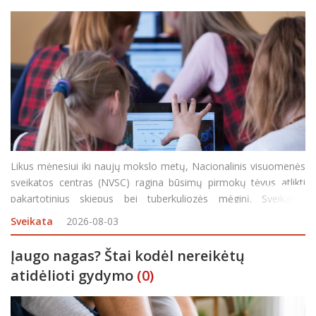
Likus mėnesiui iki naujų mokslo metų, Nacionalinis visuomenės
sveikatos centras (NVSC) ragina būsimų pirmokų tėvus atlikti
pakartotinius skiepus bei tuberkuliozės mėginį. Sveikatos
specialistai teigia, kad skiepai padeda apsaugoti vaikus nuo
Sveikata
2026-08-03
pavojingų infekcinių ligų, kurių sukėlėjai uždarose patal
Įaugo nagas? Štai kodėl nereikėtų
atidėlioti gydymo
(0)