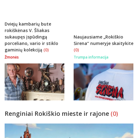
istorijų
Dviejų kambarių bute
rokiškėnas V. Šliakas
sukaupęs įspūdingą
Naujausiame „Rokiškio
porceliano, vario ir stiklo
Sirena“ numeryje skaitykite
gaminių kolekciją
(0)
(0)
Žmonės
Trumpa informacija
Renginiai Rokiškio mieste ir rajone
(0)