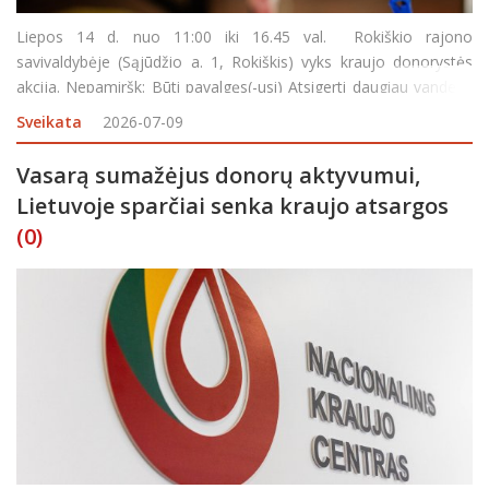
Liepos 14 d. nuo 11:00 iki 16.45 val. Rokiškio rajono
savivaldybėje (Sąjūdžio a. 1, Rokiškis) vyks kraujo donorystės
akcija. Nepamiršk: Būti pavalgęs(-usi) Atsigerti daugiau vandens
Turėti asmens dokumentą Pietų pertrauka – 13:45–14:15
Sveikata
2026-07-09
Vasarą sumažėjus donorų aktyvumui,
Lietuvoje sparčiai senka kraujo atsargos
(0)