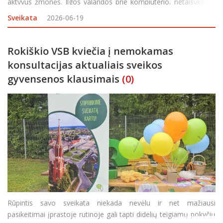
aktyvūs žmonės. Ilgos valandos prie kompiuterio, netaisyklinga
laikysena, stresas ar per mažas judėjimas lemia, kad skausmas
Sveikata
2026-06-19
tampa ne epizodinis, o nuolat
Rokiškio VSB kviečia į nemokamas
konsultacijas aktualiais sveikos
gyvensenos klausimais
(0)
Rūpintis savo sveikata niekada nevėlu ir net mažiausi
pasikeitimai įprastoje rutinoje gali tapti didelių teigiamų pokyčių