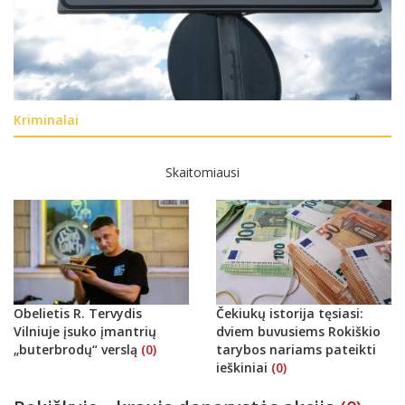
Kriminalai
Skaitomiausi
Obelietis R. Tervydis
Čekiukų istorija tęsiasi:
Vilniuje įsuko įmantrių
dviem buvusiems Rokiškio
„buterbrodų“ verslą
(0)
tarybos nariams pateikti
ieškiniai
(0)