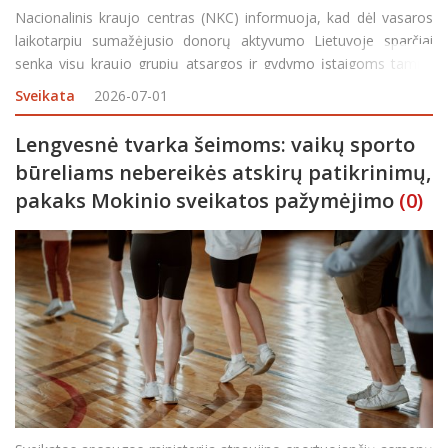
Nacionalinis kraujo centras (NKC) informuoja, kad dėl vasaros
laikotarpiu sumažėjusio donorų aktyvumo Lietuvoje sparčiai
senka visų kraujo grupių atsargos ir gydymo įstaigoms tampa
vis sudėtingiau užtikrinti nepertraukiamą kraujo komponentų
Sveikata
2026-07-01
tiekimą pacientams. Skelbiama, kad kraujo kasdien reikia s
Lengvesnė tvarka šeimoms: vaikų sporto
būreliams nebereikės atskirų patikrinimų,
pakaks Mokinio sveikatos pažymėjimo
(0)