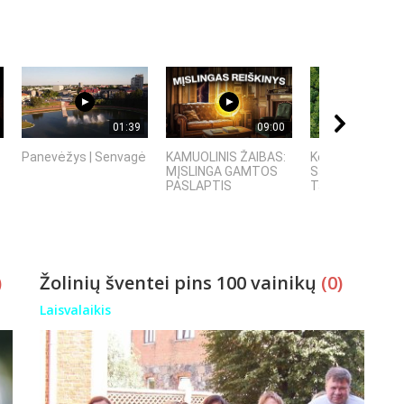
01:39
09:00
Panevėžys | Senvagė
KAMUOLINIS ŽAIBAS:
Kelionė į Estiją
MĮSLINGA GAMTOS
Saremos sala -
PASLAPTIS
Talinas - Pernu
)
Žolinių šventei pins 100 vainikų
(0)
Laisvalaikis