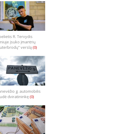
elietis R. Tervydis
lniuje įsuko įmantrių
uterbrodų“ verslą
(0)
nevėžio g. automobilis
iudė dviratininkę
(0)