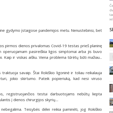
Če
dv
ta
ie
S
rtine gydymo įstaigose pandemijos metu. Nenustebinsi, bet
iepos pirmos dienos privalomas Covid-19 testas prieš planinę
 operuojamam pasireiškia ligos simptomai arba jis buvo
i. Kaip ir viskas aišku. Viena problema tūrėtų būti mažiau...
aktuoja savaip. Štai Rokiškio ligoninė ir toliau reikalauja
ri, jokio skirtumo. Pateik popieriuką, kad nesi viruso
jos, registruojančios testui darbuotojams nebūtų liepta
antis į dienos chirurgijos skyrių....
i nebegalima. Teisybės dėlei reikia paminėti, jog Rokiškio