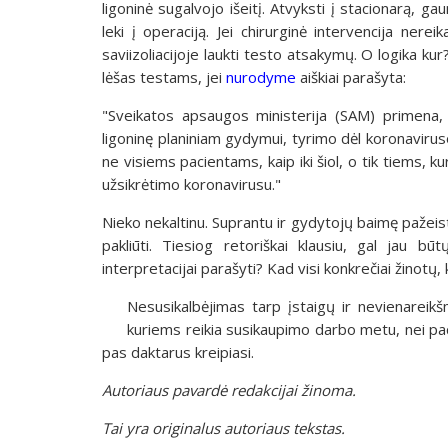
ligoninė sugalvojo išeitį. Atvyksti į stacionarą, g
leki į operaciją. Jei chirurginė intervencija nereik
saviizoliacijoje laukti testo atsakymų. O logika ku
lėšas testams, jei
nurodyme
aiškiai parašyta:
"Sveikatos apsaugos ministerija (SAM) primena, 
ligoninę planiniam gydymui, tyrimo dėl koronavirus
ne visiems pacientams, kaip iki šiol, o tik tiems, kur
užsikrėtimo koronavirusu."
Nieko nekaltinu. Suprantu ir gydytojų baimę pažeis
pakliūti. Tiesiog retoriškai klausiu, gal jau b
interpretacijai parašyti? Kad visi konkrečiai žinotų, 
Nesusikalbėjimas tarp įstaigų ir nevienarei
kuriems reikia susikaupimo darbo metu, nei pa
pas daktarus kreipiasi.
Autoriaus pavardė redakcijai žinoma.
Tai yra originalus autoriaus tekstas.