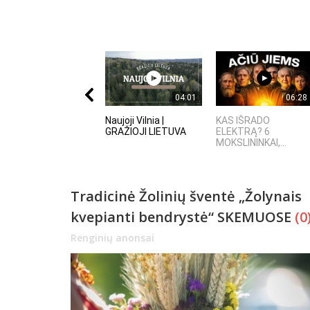
04:01
06:28
Naujoji Vilnia |
KAS IŠRADO
GRAŽIOJI LIETUVA
ELEKTRĄ? 6
MOKSLININKAI,...
Tradicinė Žolinių šventė „Žolynais
kvepianti bendrystė“ SKEMUOSE
(0
Renginių anonsai