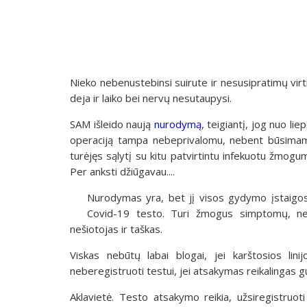
Nieko nebenustebinsi suirute ir nesusipratimų vi
deja ir laiko bei nervų nesutaupysi.
SAM išleido naują
nurodymą
, teigiantį, jog nuo l
operaciją tampa nebeprivalomu, nebent būsimam
turėjęs sąlytį su kitu patvirtintu infekuotu žmogum
Per anksti džiūgavau....
Nurodymas yra, bet jį visos gydymo įstaigos tr
Covid-19 testo. Turi žmogus simptomų, netu
nešiotojas ir taškas.
Viskas nebūtų labai blogai, jei karštosios lini
neberegistruoti testui, jei atsakymas reikalingas gul
Aklavietė. Testo atsakymo reikia, užsiregistruot