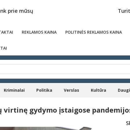
unk prie mūsų
Turi
AKTAI
REKLAMOS KAINA
POLITINĖS REKLAMOS KAINA
TAI
Kriminalai
Politika
Verslas
Kultūra
Daug
mų virtinę gydymo įstaigose pandemij
S