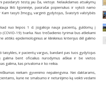
auni pasidaryti testą jau čia, vietoje. Nelaukdamas atsakymų
alauja likti ligoninėje, pasirašai popieriukus ir vyksti namo
r? Kam tasyti žmogų, varginti gydytojus, švaistyti valstybės
kad nuo liepos 1 d. įsigalioja nauja pacientų, guldomų į
o (COVID-19) tvarka. Nuo trečiadienio tyrimai bus atliekami
ie atitiks epidemiologinius ar klinikinius kriterijus dėl galimo
ti taisykles, ir pacientų vargus, bandant pas tuos gydytojus
ūtų galima bent oficialius nurodymus aiškiai ir be vietos
kas galima, kas privaloma ir ko reikia.
kšmiškumas niekam gyvenimo nepalengvina. Nei daktarams,
cientams, kurie ne smalsumo ir neturėjimo ką veikti vedami