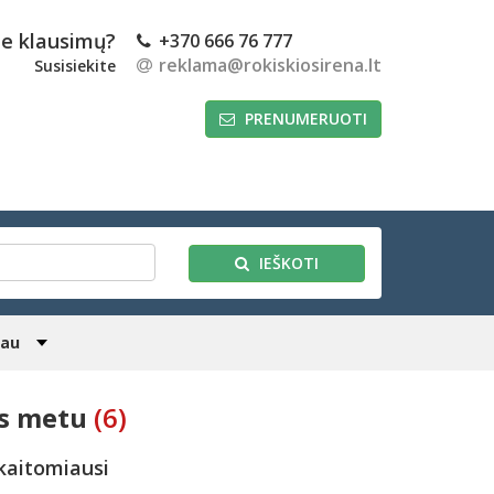
te klausimų?
+370 666 76 777
reklama@rokiskiosirena.lt
Susisiekite
PRENUMERUOTI
IEŠKOTI
iau
os metu
(6)
kaitomiausi