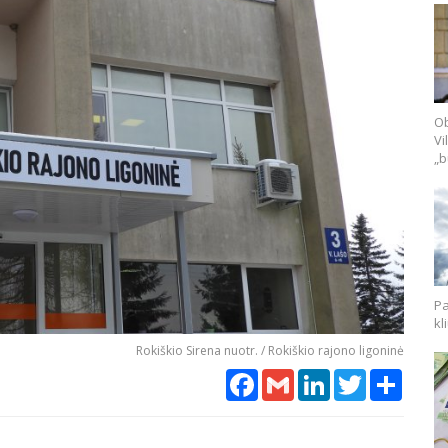
Ob
Vi
„b
Pa
kl
Rokiškio Sirena nuotr. / Rokiškio rajono ligoninė
Facebook
Gmail
LinkedIn
Twitter
Share