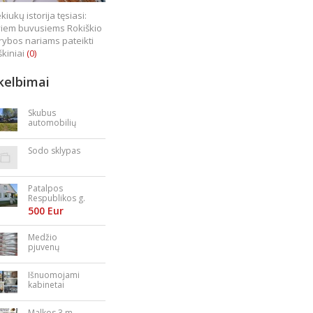
kiukų istorija tęsiasi:
iem buvusiems Rokiškio
rybos nariams pateikti
škiniai
(0)
kelbimai
Skubus
automobilių
supirkimas
Sodo sklypas
Patalpos
Respublikos g.
23
500 Eur
Medžio
pjuvenų
granulės,
briketai
Išnuomojami
kabinetai
Nepriklausomy
bės aikštėje
Malkos 3 m.