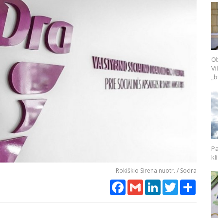
Ob
Vi
„b
Pa
kl
Rokiškio Sirena nuotr. / Sodra
Facebook
Gmail
LinkedIn
Twitter
Share