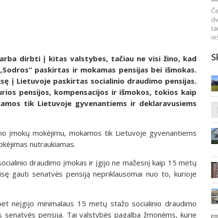
Če
dv
ta
ie
S
rba dirbti į kitas valstybes, tačiau ne visi žino, kad
s „Sodros“ paskirtas ir mokamas pensijas bei išmokas.
ę į Lietuvoje paskirtas socialinio draudimo pensijas.
urios pensijos, kompensacijos ir išmokos, tokios kaip
okamos tik Lietuvoje gyvenantiems ir deklaravusiems
dimo įmokų mokėjimu, mokamos tik Lietuvoje gyvenantiems
mokėjimas nutraukiamas.
ocialinio draudimo įmokas ir įgijo ne mažesnį kaip 15 metų
eisę gauti senatvės pensiją nepriklausomai nuo to, kurioje
et neįgijo minimalaus 15 metų stažo socialinio draudimo
pos senatvės pensija. Tai valstybės pagalba žmonėms, kurie