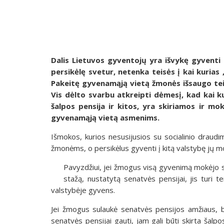
Dalis Lietuvos gyventojų yra išvykę gyventi a
persikėlę svetur, netenka teisės į kai kuria
Pakeitę gyvenamąją vietą žmonės išsaugo teis
Vis dėlto svarbu atkreipti dėmesį, kad kai k
šalpos pensija ir kitos, yra skiriamos ir m
gyvenamąją vietą asmenims.
Išmokos, kurios nesusijusios su socialinio drau
žmonėms, o persikėlus gyventi į kitą valstybę jų 
Pavyzdžiui, jei žmogus visą gyvenimą mokėjo s
stažą, nustatytą senatvės pensijai, jis turi t
valstybėje gyvens.
Jei žmogus sulaukė senatvės pensijos amžiaus, b
senatvės pensijai gauti, jam gali būti skirta šal