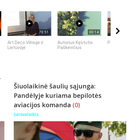
70:51
00:14
Art Deco Vilniuje ir
Autorius Kęstutis
Panevėžys | Se
Lietuvoje
Paškevičius
.
Šiuolaikinė šaulių sąjunga:
Pandėlyje kuriama bepilotės
aviacijos komanda
(0)
Laisvalaikis