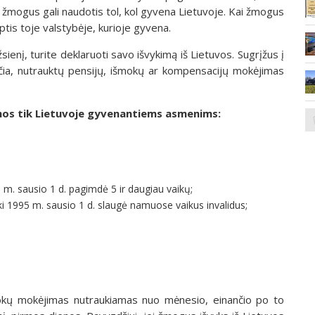
a žmogus gali naudotis tol, kol gyvena Lietuvoje. Kai žmogus
iptis toje valstybėje, kurioje gyvena.
sienį, turite deklaruoti savo išvykimą iš Lietuvos. Sugrįžus į
 čia, nutrauktų pensijų, išmokų ar kompensacijų mokėjimas
amos tik Lietuvoje gyvenantiems asmenims:
m. sausio 1 d. pagimdė 5 ir daugiau vaikų;
ki 1995 m. sausio 1 d. slaugė namuose vaikus invalidus;
mokų mokėjimas nutraukiamas nuo mėnesio, einančio po to