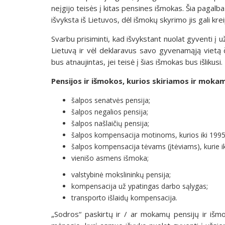
neįgijo teisės į kitas pensines išmokas. Šia pagalb
išvyksta iš Lietuvos, dėl išmokų skyrimo jis gali kre
Svarbu prisiminti, kad išvykstant nuolat gyventi į už
Lietuvą ir vėl deklaravus savo gyvenamąją vietą
bus atnaujintas, jei teisė į šias išmokas bus išlikusi.
Pensijos ir išmokos, kurios skiriamos ir mok
šalpos senatvės pensija;
šalpos negalios pensija;
šalpos našlaičių pensija;
šalpos kompensacija motinoms, kurios iki 1995 
šalpos kompensacija tėvams (įtėviams), kurie i
vienišo asmens išmoka;
valstybinė mokslininkų pensija;
kompensacija už ypatingas darbo sąlygas;
transporto išlaidų kompensacija.
„Sodros“ paskirtų ir / ar mokamų pensijų ir iš