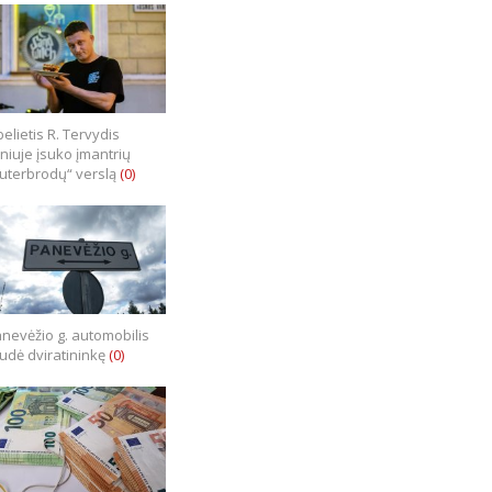
elietis R. Tervydis
lniuje įsuko įmantrių
uterbrodų“ verslą
(0)
nevėžio g. automobilis
iudė dviratininkę
(0)