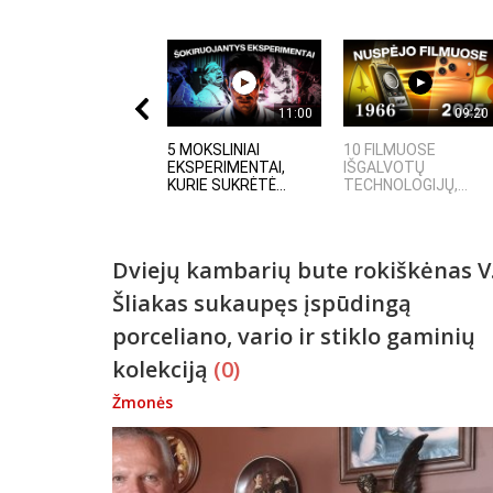
11:00
09:20
5 MOKSLINIAI
10 FILMUOSE
EKSPERIMENTAI,
IŠGALVOTŲ
KURIE SUKRĖTĖ...
TECHNOLOGIJŲ,...
Dviejų kambarių bute rokiškėnas V
Šliakas sukaupęs įspūdingą
porceliano, vario ir stiklo gaminių
kolekciją
(0)
Žmonės