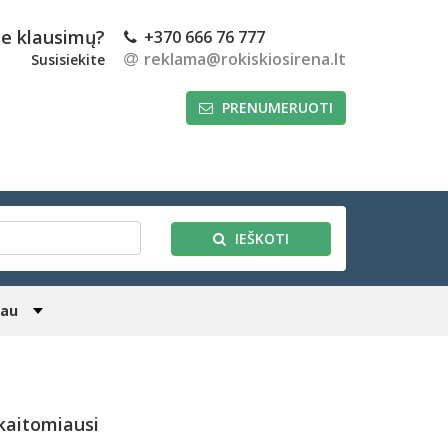
te klausimų?
+370 666 76 777
reklama@rokiskiosirena.lt
Susisiekite
PRENUMERUOTI
IEŠKOTI
iau
kaitomiausi