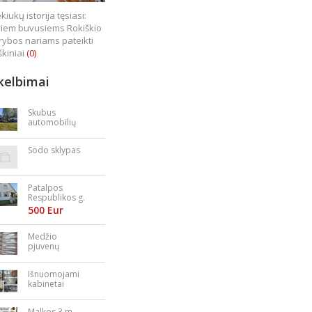
kiukų istorija tęsiasi:
iem buvusiems Rokiškio
rybos nariams pateikti
škiniai
(0)
kelbimai
Skubus
automobilių
supirkimas
Sodo sklypas
Patalpos
Respublikos g.
23
500 Eur
Medžio
pjuvenų
granulės,
briketai
Išnuomojami
kabinetai
Nepriklausomy
bės aikštėje
Malkos 3 m.