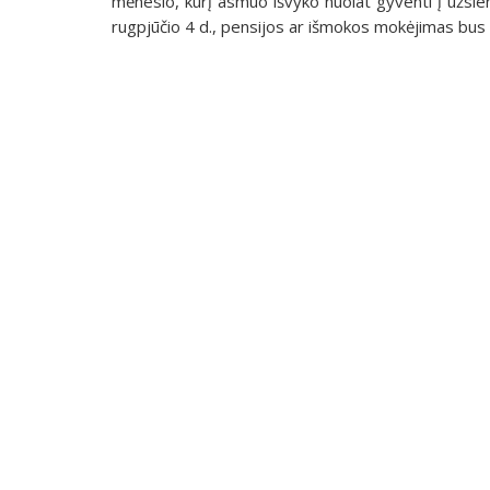
mėnesio, kurį asmuo išvyko nuolat gyventi į užsien
rugpjūčio 4 d., pensijos ar išmokos mokėjimas bus