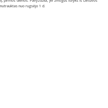
į, pirmos dienos. Pavyzdžiui, jei žmogus išvyks iš Lietuvos
 nutrauktas nuo rugsėjo 1 d.