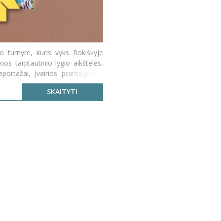
io turnyre, kuris vyks Rokiškyje
ios tarptautinio lygio aikštelės,
eportažai, įvairios pramogos ir
SKAITYTI