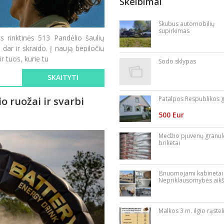
Skelbimai
Skubus automobilių
supirkimas
 rinktinės 513 Pandėlio šaulių
 dar ir skraido. Į naują bepiločių
 tuos, kurie tu
Sodo sklypas
SKAITYTI
Patalpos Respublikos g
o ruožai ir svarbi
500 Eur
Medžio pjuvenų granul
briketai
Išnuomojami kabinetai
Nepriklausomybės aikš
Malkos 3 m. ilgio rąstel