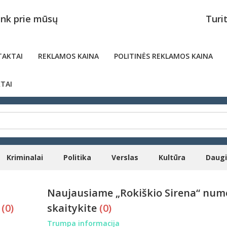
unk prie mūsų
Turi
AKTAI
REKLAMOS KAINA
POLITINĖS REKLAMOS KAINA
TAI
Kriminalai
Politika
Verslas
Kultūra
Daug
Naujausiame „Rokiškio Sirena“ num
i
(0)
skaitykite
(0)
Trumpa informacija