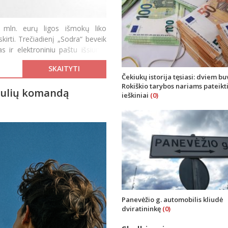
 mln. eurų ligos išmokų liko
irti. Trečiadienį „Sodra“ beveik
 ir elektroniniu paštu išsiuntė
SKAITYTI
Čekiukų istorija tęsiasi: dviem b
Rokiškio tarybos nariams pateikt
šaulių komandą
ieškiniai
(0)
Panevėžio g. automobilis kliudė
dviratininkę
(0)