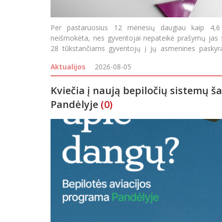
Per pastaruosius 12 mėnesių daugiau kaip 4,6
neišmokėta, nes gyventojai nepateikė prašymų jas sk
28 tūkstančiams gyventojų į jų asmenines paskyras
priminimus, kvi
Aktualijos
2026-08-05
Kviečia į naują bepiločių sistemų 
Pandėlyje
(0)