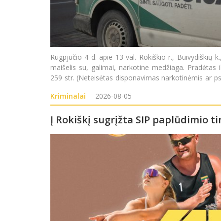
Rugpjūčio 4 d. apie 13 val. Rokiškio r., Buivydiškių k
maišelis su, galimai, narkotine medžiaga. Pradėtas 
259 str. (Neteisėtas disponavimas narkotinėmis ar 
tikslo jas platinti
Kriminalai
2026-08-05
Į Rokiškį sugrįžta SIP paplūdimio ti