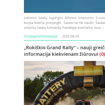
Lietuvos šaulių sąjungos Alfonso Smetonos 5-osios
kuopa kviečia prisijungti! Šauliai ne tik šaudo. Šauliai
sistemų šaulių komandą Pandėlyje kviečiame visus – ir
Trumpa informacija
2026-08-05
„Rokiškio Grand Rally“ – nauji greiči
informacija kiekvienam žiūrovui
(0)