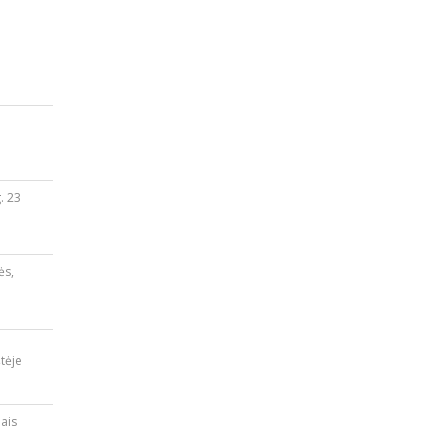
. 23
ės,
tėje
iais