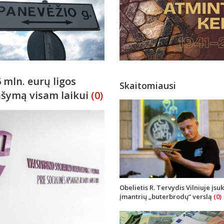
 mln. eurų ligos
Skaitomiausi
ašymą visam laikui
(0)
Obelietis R. Tervydis Vilniuje įsu
įmantrių „buterbrodų“ verslą
(0)