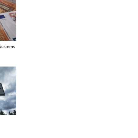
uvusiems
i