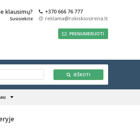
te klausimų?
+370 666 76 777
reklama@rokiskiosirena.lt
Susisiekite
PRENUMERUOTI
IEŠKOTI
iau
eryje