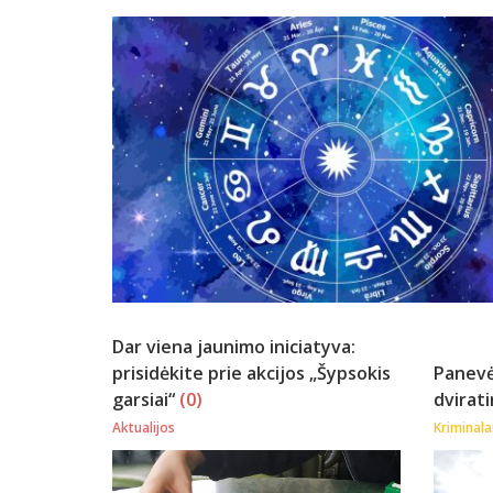
Dar viena jaunimo iniciatyva:
prisidėkite prie akcijos „Šypsokis
Panevė
garsiai“
(0)
dvirat
Aktualijos
Kriminala