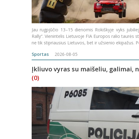
Jau rugpjūčio 13–15 dienomis Rokiškyje vyks jubilie
Rally“. Vienintelis Lietuvoje FIA Europos ralio taurės s
ne tik stipriausius Lietuvos, bet ir užsienio ekipažus. P
Sportas
2026-08-05
Įkliuvo vyras su maišeliu, galimai,
(0)