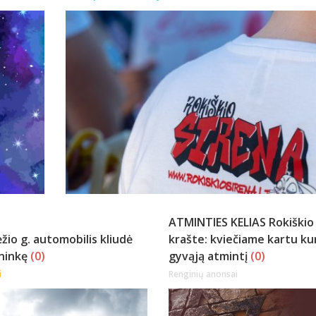
ATMINTIES KELIAS Rokiškio
žio g. automobilis kliudė
krašte: kviečiame kartu ku
ininkę
(0)
gyvąją atmintį
(0)
i
Renginių anonsai