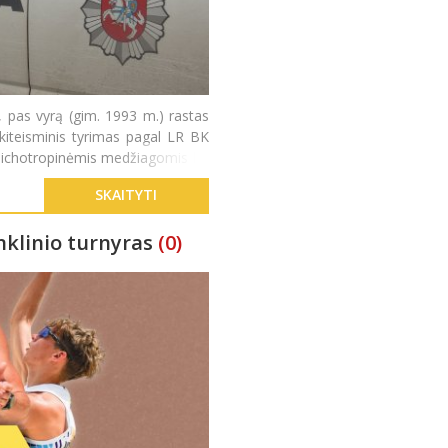
., pas vyrą (gim. 1993 m.) rastas
ikiteisminis tyrimas pagal LR BK
psichotropinėmis medžiagomis be
SKAITYTI
nklinio turnyras
(0)