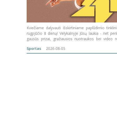
Kviečiame dalyvauti išskirtiniame paplūdimio tinklin
rugpjūčio 8 dieną! Velykalnyje Jūsų laukia - net penk
gausūs prizai, gražiausios nuotraukos bei video r
ypatinga nuotaika!
Sportas
2026-08-05