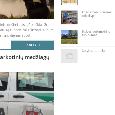
Apartamentų nuoma
Rokiškyje
jinis dešimtasis „Rokiškio Grand
tatusą turintis ralis šiemet suburs
Skubus automobilių
er tris dienas sporti
supirkimas
SKAITYTI
Statyba, apdaila
 narkotinių medžiagų