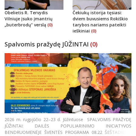
Obelietis R. Tervydis
Čekiukų istorija tęsiasi:
Vilniuje įsuko įmantrių
dviem buvusiems Rokiškio
„buterbrodų“ verslą
(0)
tarybos nariams pateikti
ieškiniai
(0)
Spalvomis pražydę JŪŽINTAI
(0)
2026 m. rugpjūčio 22–23 d. Jūžintuose SPALVOMIS PRAŽYDĘ
JŪŽINTAI: DAILĖS POPULIARINIMO INICIATYVOS
BENDRUOMENĖJE ŠVENTĖS PROGRAMA 08.22 ŠEŠTADIENIS