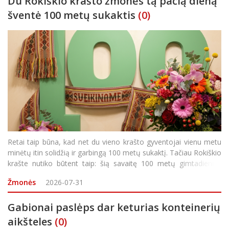
Du Rokiškio krašto žmonės tą pačią dieną
šventė 100 metų sukaktis
(0)
Retai taip būna, kad net du vieno krašto gyventojai vienu metu
minėtų itin solidžią ir garbingą 100 metų sukaktį. Tačiau Rokiškio
krašte nutiko būtent taip: šią savaitę 100 metų gimtadienius
šventė Anelė Ona Marcinkevičienė ir Albinas Kazulėnas. Pastarąjį
Žmonės
2026-07-31
roki&sca
Gabionai paslėps dar keturias konteinerių
aikšteles
(0)