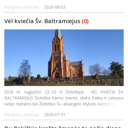
Jūžinto ežero paplūdimyje SPALVINGA JUDESIO IR AZARTO
Renginių anonsai
2026-08-03
ERDVĖ 8:00–12:00 Žvejybos varžybos Išankstinė r
Vėl kviečia Šv. Baltramiejus
(0)
2026 m. rugpjūčio 22–23 d. Žiobiškyje VĖL KVIEČIA ŠV.
BALTRAMIEJUS Žiobiškio kaimo šventė, skirta Dailės ir Lietuvos
radijo metams bei Žiobiškio Šv. arkangelo Mykolo bažnyčios 115
metų sukakčiai paminėti Rugpjūčio 22 d. Buvusioje klebonijoje
Renginių anonsai
2026-07-31