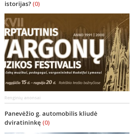
istorijas?
(0)
Renginių anonsai
Panevėžio g. automobilis kliudė
dviratininkę
(0)