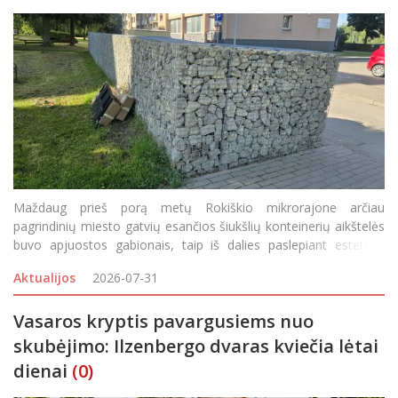
Maždaug prieš porą metų Rokiškio mikrorajone arčiau
pagrindinių miesto gatvių esančios šiukšlių konteinerių aikštelės
buvo apjuostos gabionais, taip iš dalies paslepiant estetinio
miesto vaizdo „darkytojus“. Bet tokių aikštelių, kurioms pr
Aktualijos
2026-07-31
Vasaros kryptis pavargusiems nuo
skubėjimo: Ilzenbergo dvaras kviečia lėtai
dienai
(0)