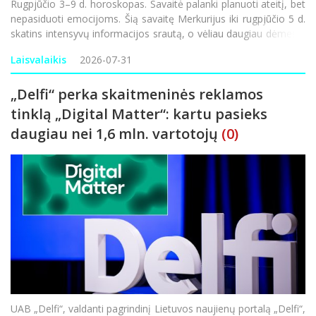
Rugpjūčio 3–9 d. horoskopas. Savaitė palanki planuoti ateitį, bet
nepasiduoti emocijoms. Šią savaitę Merkurijus iki rugpjūčio 5 d.
skatins intensyvų informacijos srautą, o vėliau daugiau dėmesio
gali būti skiriama vidaus politikai, socialiniams klausimams ir
Laisvalaikis
2026-07-31
gyventojų lūkesčiams. Silp
„Delfi“ perka skaitmeninės reklamos
tinklą „Digital Matter“: kartu pasieks
daugiau nei 1,6 mln. vartotojų
(0)
UAB „Delfi“, valdanti pagrindinį Lietuvos naujienų portalą „Delfi“,