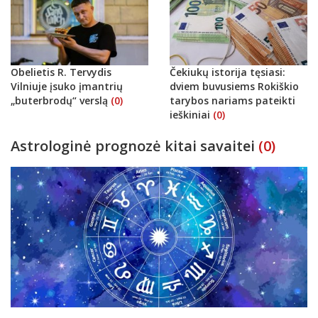
Obelietis R. Tervydis
Čekiukų istorija tęsiasi:
Vilniuje įsuko įmantrių
dviem buvusiems Rokiškio
„buterbrodų“ verslą
(0)
tarybos nariams pateikti
ieškiniai
(0)
Astrologinė prognozė kitai savaitei
(0)