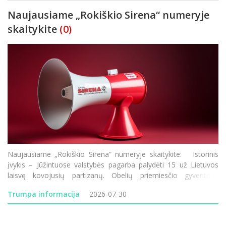
Naujausiame „Rokiškio Sirena“ numeryje
skaitykite
(0)
Naujausiame „Rokiškio Sirena“ numeryje skaitykite: Istorinis
įvykis – Jūžintuose valstybės pagarba palydėti 15 už Lietuvos
laisvę kovojusių partizanų. Obelių priemiesčio gyventojai
nebegali taikstytis su kasdienėmis dulkių problemomis. Rokiškio
Trumpa informacija
2026-07-30
Rudolf