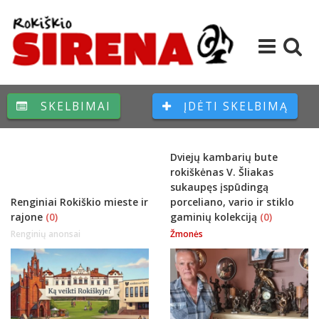
SKELBIMAI
ĮDĖTI SKELBIMĄ
Dviejų kambarių bute
rokiškėnas V. Šliakas
sukaupęs įspūdingą
Renginiai Rokiškio mieste ir
porceliano, vario ir stiklo
rajone
(0)
gaminių kolekciją
(0)
Renginių anonsai
Žmonės