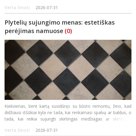
ieškoti efektyvių sprendimų, o šilumos siurbliai oras-vanduo
Verta žinoti
2026-07-31
išsiskiria savo energetiniu efektyvumu be
Plytelių sujungimo menas: estetiškas
perėjimas namuose
(0)
Kiekvienas, bent kartą susidūręs su būsto remontu, žino, kad
didžiausi iššūkiai kyla ne tada, kai renkamasi spalvą ar baldus, o
tada, kai reikia sujungti skirtingas medžiagas ar skirtingus
formatus. Grindų plytelės dažnai tampa tuo galvosūkiu, kuris gali
Verta žinoti
2026-07-31
sugadinti arba, atvirkšč