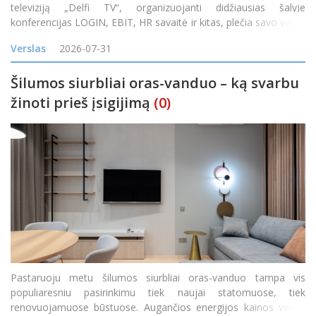
televiziją „Delfi TV“, organizuojanti didžiausias šalyje
konferencijas LOGIN, EBIT, HR savaitė ir kitas, plečia savo veiklą
įsigijusi vieną didžiausių skaitmeninės reklamos tinklų Baltijos
Verslas
2026-07-31
Šilumos siurbliai oras-vanduo – ką svarbu
žinoti prieš įsigijimą
(0)
Pastaruoju metu šilumos siurbliai oras-vanduo tampa vis
populiaresniu pasirinkimu tiek naujai statomuose, tiek
renovuojamuose būstuose. Augančios energijos kainos verčia