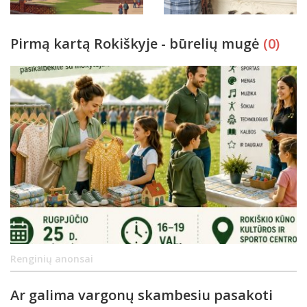
Pirmą kartą Rokiškyje - būrelių mugė
(0)
Renginių anonsai
Ar galima vargonų skambesiu pasakoti