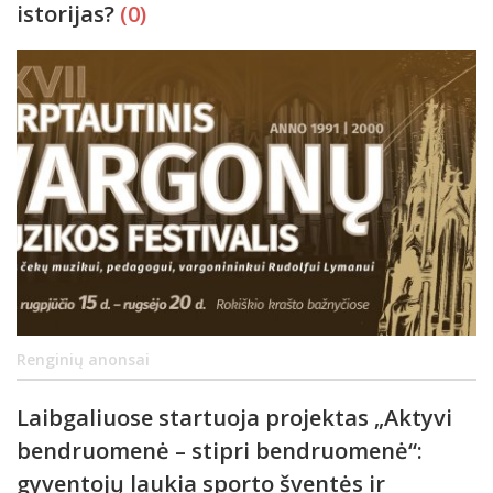
istorijas?
(0)
Renginių anonsai
Laibgaliuose startuoja projektas „Aktyvi
bendruomenė – stipri bendruomenė“:
gyventojų laukia sporto šventės ir