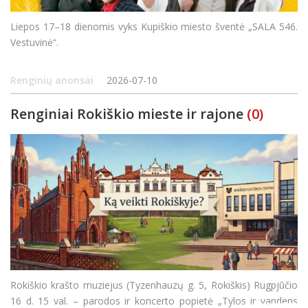
Liepos 17–18 dienomis vyks Kupiškio miesto šventė „SALA 546.
Vestuvinė“.
Renginių anonsai
2026-07-10
Renginiai Rokiškio mieste ir rajone
(0)
Rokiškio krašto muziejus (Tyzenhauzų g. 5, Rokiškis) Rugpjūčio
16 d. 15 val. – parodos ir koncerto popietė „Tylos ir vandens