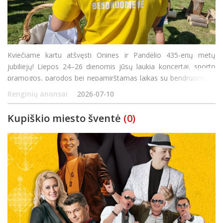
Kviečiame kartu atšvęsti Onines ir Pandėlio 435-erių metų
jubiliejų! Liepos 24–26 dienomis jūsų laukia koncertai, sporto
pramogos, parodos bei nepamirštamas laikas su bendruomene
– švęskime kartu!
Renginių anonsai
2026-07-10
Kupiškio miesto šventė
(0)