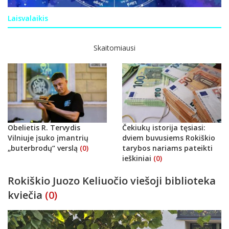
Laisvalaikis
Skaitomiausi
Obelietis R. Tervydis
Čekiukų istorija tęsiasi:
Vilniuje įsuko įmantrių
dviem buvusiems Rokiškio
„buterbrodų“ verslą
(0)
tarybos nariams pateikti
ieškiniai
(0)
Rokiškio Juozo Keliuočio viešoji biblioteka
kviečia
(0)