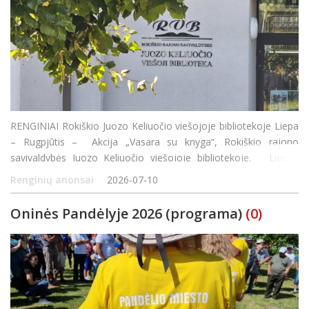
RENGINIAI Rokiškio Juozo Keliuočio viešojoje bibliotekoje Liepa
– Rugpjūtis – Akcija „Vasara su knyga“, Rokiškio rajono
savivaldybės Juozo Keliuočio viešojoje bibliotekoje. Liepos
mėnesį – Akcija „Draugystės laiš
Renginių anonsai
2026-07-10
Oninės Pandėlyje 2026 (programa)
(0)