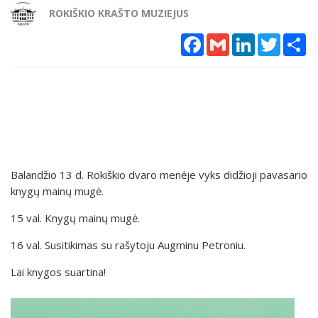
ROKIŠKIO KRAŠTO MUZIEJUS
Facebook
Gmail
LinkedIn
Twitter
Sh
Balandžio 13 d. Rokiškio dvaro menėje vyks didžioji pavasario
knygų mainų mugė.
15 val. Knygų mainų mugė.
16 val. Susitikimas su rašytoju Augminu Petroniu.
Lai knygos suartina!