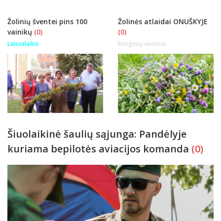
Žolinių šventei pins 100
Žolinės atlaidai ONUŠKYJE
vainikų
(0)
(0)
Laisvalaikis
Renginių anonsai
Šiuolaikinė šaulių sąjunga: Pandėlyje
kuriama bepilotės aviacijos komanda
(0)