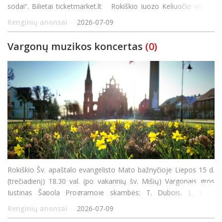
sodai“. Bilietai ticketmarket.lt Rokiškio Juozo Keliuočio viešoji
biblioteka Rugpjūčio 1 d. 14 val. Deguči
Renginių anonsai
2026-07-09
Vargonų muzikos koncertas
(0)
Rokiškio Šv. apaštalo evangelisto Mato bažnyčioje Liepos 15 d.
(trečiadienį) 18.30 val. (po vakarinių šv. Mišių) Vargonais gros
Justinas Šapola Programoje skambės: T. Dubois, L. J. A.
Lefebure-Wely, L. Vierne, T. Salomé, S. K. Elert, G. Faur&eacut
Renginių anonsai
2026-07-09