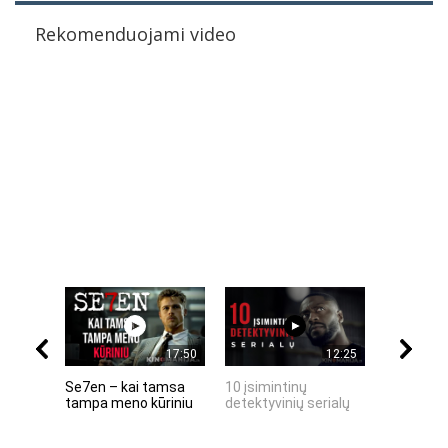
Rekomenduojami video
17:50
12:25
Se7en – kai tamsa
10 įsimintinų
10 įtempt
tampa meno kūriniu
detektyvinių serialų
stingdanč
istorijų