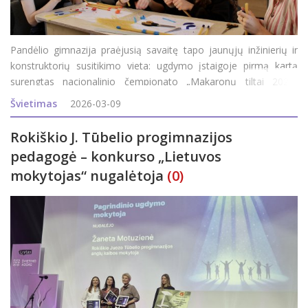
Pandėlio gimnazija praėjusią savaitę tapo jaunųjų inžinierių ir
konstruktorių susitikimo vieta: ugdymo įstaigoje pirmą kartą
surengtas nacionalinio čempionato „Makaronų tiltai 2026“
regioninis atrankos etapas, kurį inicijavo Rokiškio švietimo
Švietimas
2026-03-09
centro karjeros specialistė&nbs
Rokiškio J. Tūbelio progimnazijos
pedagogė – konkurso „Lietuvos
mokytojas“ nugalėtoja
(0)