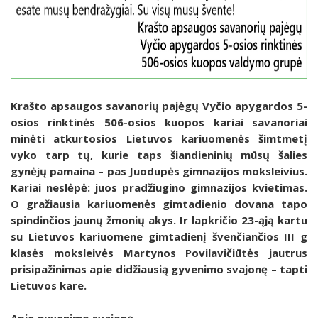
Krašto apsaugos savanorių pajėgų Vyčio apygardos 5-
osios rinktinės 506-osios kuopos kariai savanoriai
minėti atkurtosios Lietuvos kariuomenės šimtmetį
vyko tarp tų, kurie taps šiandieninių mūsų šalies
gynėjų pamaina – pas Juodupės gimnazijos moksleivius.
Kariai neslėpė: juos pradžiugino gimnazijos kvietimas.
O gražiausia kariuomenės gimtadienio dovana tapo
spindinčios jaunų žmonių akys. Ir lapkričio 23-ąją kartu
su Lietuvos kariuomene gimtadienį švenčiančios III g
klasės moksleivės Martynos Povilavičiūtės jautrus
prisipažinimas apie didžiausią gyvenimo svajonę – tapti
Lietuvos kare.
Apie gyvenimo svajonę...