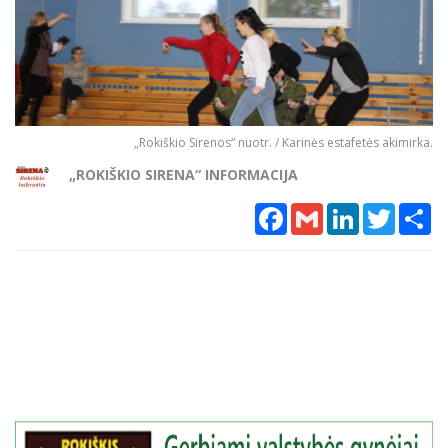
„Rokiškio Sirenos“ nuotr. / Karinės estafetės akimirka.
„ROKIŠKIO SIRENA“ INFORMACIJA
Facebook
Gmail
LinkedIn
Twitter
Sh