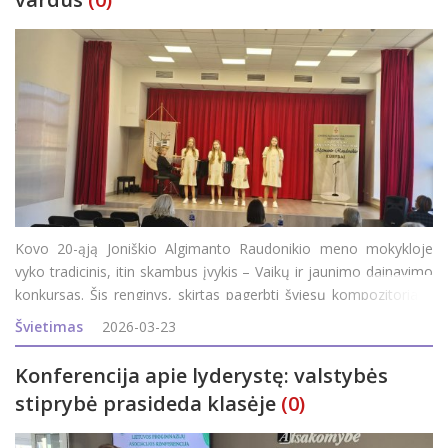
Kovo 20-ąją Joniškio Algimanto Raudonikio meno mokykloje
vyko tradicinis, itin skambus įvykis – Vaikų ir jaunimo dainavimo
konkursas. Šis renginys, skirtas pagerbti šviesų kompozitoriaus
Algimanto Raudonikio kūrybinį palikimą, subūrė geriausius
Švietimas
2026-03-23
jaunuosius balsus iš
Konferencija apie lyderystę: valstybės
stiprybė prasideda klasėje
(0)