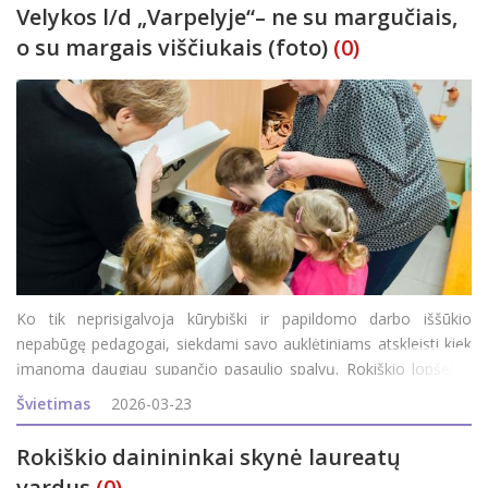
Velykos l/d „Varpelyje“– ne su margučiais,
o su margais viščiukais (foto)
(0)
Ko tik neprisigalvoja kūrybiški ir papildomo darbo iššūkio
nepabūgę pedagogai, siekdami savo auklėtiniams atskleisti kiek
įmanoma daugiau supančio pasaulio spalvų. Rokiškio lopšelio-
darželio „Varpelis“ bendruomenė šiomis dienomis tapo
Švietimas
2026-03-23
ūkininkais
Rokiškio dainininkai skynė laureatų
vardus
(0)