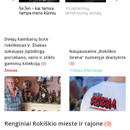
Se7en – kai tamsa
10 įsimintinų
10 įtempt
tampa meno kūriniu
detektyvinių serialų
stingdanč
istorijų
Dviejų kambarių bute
rokiškėnas V. Šliakas
sukaupęs įspūdingą
Naujausiame „Rokiškio
porceliano, vario ir stiklo
Sirena“ numeryje skaitykite
gaminių kolekciją
(0)
(0)
Žmonės
Trumpa informacija
Renginiai Rokiškio mieste ir rajone
(0)