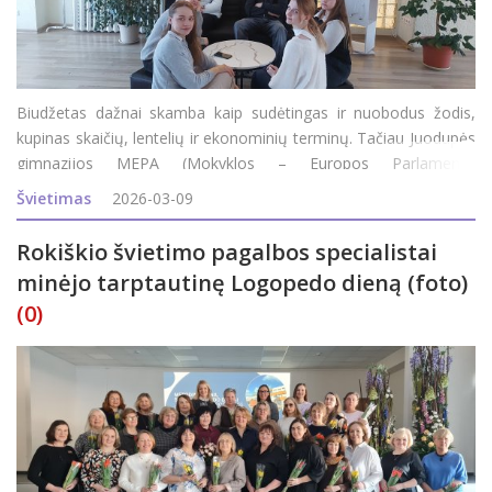
Biudžetas dažnai skamba kaip sudėtingas ir nuobodus žodis,
kupinas skaičių, lentelių ir ekonominių terminų. Tačiau Juodupės
gimnazijos MEPA (Mokyklos – Europos Parlamento
ambasadorės) komanda šią temą pavertė įdomia ir prasminga
Švietimas
2026-03-09
kelione – nuo asmeninių mokinių išlaidų iki E
Rokiškio švietimo pagalbos specialistai
minėjo tarptautinę Logopedo dieną (foto)
(0)