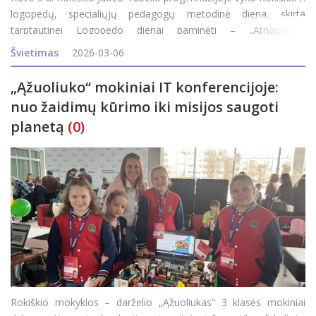
logopedų, specialiųjų pedagogų metodinė diena, skirta
tarptautinei Logopedo dienai paminėti – „Atnaujintos
programos logopedo ir specialiojo pedagogo darbe: metodai ir
Švietimas
2026-03-06
patirtys“. Renginys subūrė rajono
„Ąžuoliuko“ mokiniai IT konferencijoje:
nuo žaidimų kūrimo iki misijos saugoti
planetą
(0)
Rokiškio mokyklos – darželio „Ąžuoliukas“ 3 klasės mokiniai