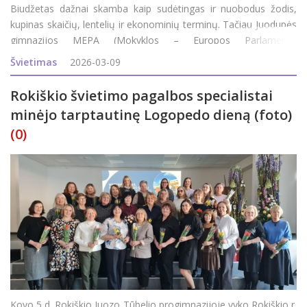
Biudžetas dažnai skamba kaip sudėtingas ir nuobodus žodis,
kupinas skaičių, lentelių ir ekonominių terminų. Tačiau Juodupės
gimnazijos MEPA (Mokyklos – Europos Parlamento
ambasadorės) komanda šią temą pavertė įdomia ir prasminga
Švietimas
2026-03-09
kelione – nuo asmeninių mokinių išlaidų iki E
Rokiškio švietimo pagalbos specialistai
minėjo tarptautinę Logopedo dieną (foto)
(0)
Kovo 5 d. Rokiškio Juozo Tūbelio progimnazijoje vyko Rokiškio r.