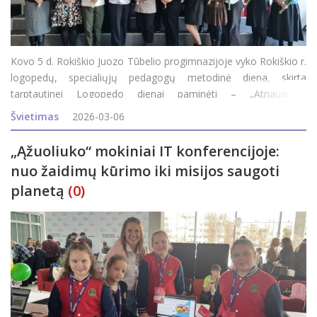
Kovo 5 d. Rokiškio Juozo Tūbelio progimnazijoje vyko Rokiškio r.
logopedų, specialiųjų pedagogų metodinė diena, skirta
tarptautinei Logopedo dienai paminėti – „Atnaujintos
programos logopedo ir specialiojo pedagogo darbe: metodai ir
Švietimas
2026-03-06
patirtys“. Renginys subūrė rajono
„Ąžuoliuko“ mokiniai IT konferencijoje:
nuo žaidimų kūrimo iki misijos saugoti
planetą
(0)