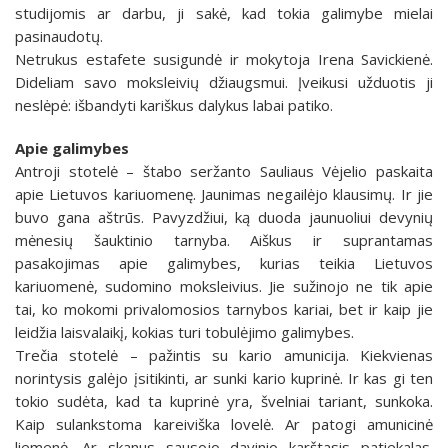
studijomis ar darbu, ji sakė, kad tokia galimybe mielai
pasinaudotų.
Netrukus estafete susigundė ir mokytoja Irena Savickienė.
Dideliam savo moksleivių džiaugsmui. Įveikusi užduotis ji
neslėpė: išbandyti kariškus dalykus labai patiko.
Apie galimybes
Antroji stotelė – štabo seržanto Sauliaus Vėjelio paskaita
apie Lietuvos kariuomenę. Jaunimas negailėjo klausimų. Ir jie
buvo gana aštrūs. Pavyzdžiui, ką duoda jaunuoliui devynių
mėnesių šauktinio tarnyba. Aiškus ir suprantamas
pasakojimas apie galimybes, kurias teikia Lietuvos
kariuomenė, sudomino moksleivius. Jie sužinojo ne tik apie
tai, ko mokomi privalomosios tarnybos kariai, bet ir kaip jie
leidžia laisvalaikį, kokias turi tobulėjimo galimybes.
Trečia stotelė – pažintis su kario amunicija. Kiekvienas
norintysis galėjo įsitikinti, ar sunki kario kuprinė. Ir kas gi ten
tokio sudėta, kad ta kuprinė yra, švelniai tariant, sunkoka.
Kaip sulankstoma kareiviška lovelė. Ar patogi amunicinė
liemenė. Ar skanus sausojo davinio karštasis patiekalas.