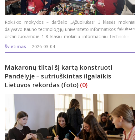
Rokiškio mokyklos – darželio „Ąžuoliukas“ 3 klasės mokiniai
dalyvavo Kauno technologijų universiteto informatikos fakulteto
organizuojamoje 1-8 klasių mokinių informacinių technologijų
(IT) konferencijoje - „Informiko žinių forumas”, kurios šių metų
Švietimas
2026-03-04
Makaronų tiltai šį kartą konstruoti
Pandėlyje – sutriuškintas ilgalaikis
Lietuvos rekordas (foto)
(0)