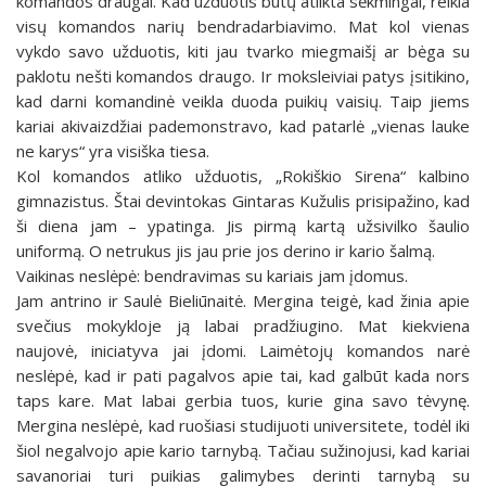
komandos draugai. Kad užduotis būtų atlikta sėkmingai, reikia
visų komandos narių bendradarbiavimo. Mat kol vienas
vykdo savo užduotis, kiti jau tvarko miegmaišį ar bėga su
paklotu nešti komandos draugo. Ir moksleiviai patys įsitikino,
kad darni komandinė veikla duoda puikių vaisių. Taip jiems
kariai akivaizdžiai pademonstravo, kad patarlė „vienas lauke
ne karys“ yra visiška tiesa.
Kol komandos atliko užduotis, „Rokiškio Sirena“ kalbino
gimnazistus. Štai devintokas Gintaras Kužulis prisipažino, kad
ši diena jam – ypatinga. Jis pirmą kartą užsivilko šaulio
uniformą. O netrukus jis jau prie jos derino ir kario šalmą.
Vaikinas neslėpė: bendravimas su kariais jam įdomus.
Jam antrino ir Saulė Bieliūnaitė. Mergina teigė, kad žinia apie
svečius mokykloje ją labai pradžiugino. Mat kiekviena
naujovė, iniciatyva jai įdomi. Laimėtojų komandos narė
neslėpė, kad ir pati pagalvos apie tai, kad galbūt kada nors
taps kare. Mat labai gerbia tuos, kurie gina savo tėvynę.
Mergina neslėpė, kad ruošiasi studijuoti universitete, todėl iki
šiol negalvojo apie kario tarnybą. Tačiau sužinojusi, kad kariai
savanoriai turi puikias galimybes derinti tarnybą su