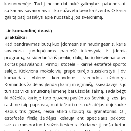
kariuomenėje. Tad ji nekantriai laukė galimybės pabendrauti
su kariais savanoriais ir liko sužavėta bendra švente. O kariai
gali tą patį pasakyti apie nuostabų jos sveikinimą.
...ir komandinę dvasią
praktiškai
Kad bendravimas būtų kuo įdomesnis ir naudingesnis, kariai
savanoriai juodupėnams paruošė intensyvią ir įdomią
programą, susidedančią iš penkių dalių, kurių kiekvienai buvo
skirtas pusvalandis. Pirmoji stotelė – karinė estafetė sporto
salėje. Kiekviena moksleivių grupė turėjo susiskirstyti į dvi
komandas. Abiems komandoms: vienodos užduotys.
Komandos žaidėjas įlenda į karinį miegmaišį, išsivadavęs iš jo
turi apsivilkti amunicinę liemenę bei užsidėti šalmą. Tada bėgti
iki dėželės, kurioje tarp pjuvenų paslėptos šovinių gilzės. Jas
rasti ne taip paprasta, mat ieškoti reikia užsidėjus dujokaukę.
Radus tris gilzes, reikia atlikti užduotį su granatomis. O į
estafetės finišą žaidėjas keliauja ant specialaus pakloto,
skirto transportuoti sužeistiesiems. Kuriame jį neša keturi