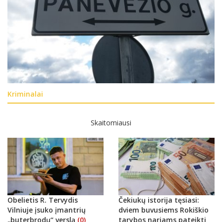
Kriminalai
Skaitomiausi
Obelietis R. Tervydis
Čekiukų istorija tęsiasi:
Vilniuje įsuko įmantrių
dviem buvusiems Rokiškio
„buterbrodų“ verslą
(0)
tarybos nariams pateikti