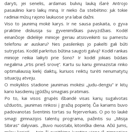
daryti, jei senelis, ardamas bulvių lauką išarė Antrojo
pasaulinio karo laikų miną. Ir nieko čia stebėtino: juk tokie
radiniai mūsų rajono laukuose yra labai dažni.
Viso to jaunimą mokė karys. Ir ne sausa paskaita, o gyva
praktine diskusija su gyvenimiškais pavyzdžiais. Kodėl
einančioje didelėje minioje geriau atsisveikinti su pamestu
telefonu ar auskaru? Nes pasilenkęs jo pakelti gali būti
sutryptas. Kodėl parkritus būtina saugoti galvą? Kodėl rankas
minioje reikia laikyti prie šono? Ir kodėl jokiais būdais
negalima „irtis prieš srovę“. Kartu su kariu gimnazistai rinko
optimaliausią kiekį daiktų, kuriuos reiktų turėti nenumatytų
situacijų atveju.
O mokyklos stadione jaunimas mokėsi „judu-dengiu“ ir kitų
kario kasdienių įgūdžių smagiais pratimais.
Po to, kai visos grupės išbandė visas karių sugalvotas
užduotis, jaunimas rinkosi į gražią popietę. Čia kariams buvo
padovanotas šventinis tortas su fejerverkais. O po to laukė
smagi gimnazijos talentų programa, pažintis su „Misija
Sibiras“ dalyviais. „Buvo nuostabi, kitoniška diena. Ačiū Jums,
mūsų kariai“, – taip šį susitikimą įvertino viena iš gimnazijos