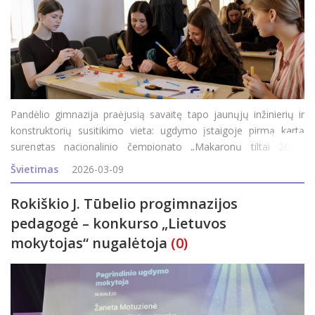
Pandėlio gimnazija praėjusią savaitę tapo jaunųjų inžinierių ir
konstruktorių susitikimo vieta: ugdymo įstaigoje pirmą kartą
surengtas nacionalinio čempionato „Makaronų tiltai 2026“
regioninis atrankos etapas, kurį inicijavo Rokiškio švietimo
Švietimas
2026-03-09
centro karjeros specialistė&nbs
Rokiškio J. Tūbelio progimnazijos
pedagogė – konkurso „Lietuvos
mokytojas“ nugalėtoja
(0)