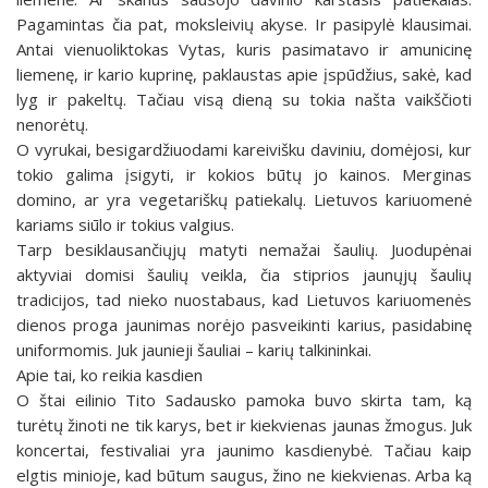
Pagamintas čia pat, moksleivių akyse. Ir pasipylė klausimai.
Antai vienuoliktokas Vytas, kuris pasimatavo ir amunicinę
liemenę, ir kario kuprinę, paklaustas apie įspūdžius, sakė, kad
lyg ir pakeltų. Tačiau visą dieną su tokia našta vaikščioti
nenorėtų.
O vyrukai, besigardžiuodami kareivišku daviniu, domėjosi, kur
tokio galima įsigyti, ir kokios būtų jo kainos. Merginas
domino, ar yra vegetariškų patiekalų. Lietuvos kariuomenė
kariams siūlo ir tokius valgius.
Tarp besiklausančiųjų matyti nemažai šaulių. Juodupėnai
aktyviai domisi šaulių veikla, čia stiprios jaunųjų šaulių
tradicijos, tad nieko nuostabaus, kad Lietuvos kariuomenės
dienos proga jaunimas norėjo pasveikinti karius, pasidabinę
uniformomis. Juk jaunieji šauliai – karių talkininkai.
Apie tai, ko reikia kasdien
O štai eilinio Tito Sadausko pamoka buvo skirta tam, ką
turėtų žinoti ne tik karys, bet ir kiekvienas jaunas žmogus. Juk
koncertai, festivaliai yra jaunimo kasdienybė. Tačiau kaip
elgtis minioje, kad būtum saugus, žino ne kiekvienas. Arba ką