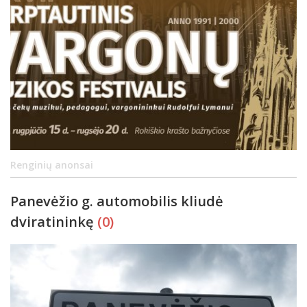
Renginių anonsai
Panevėžio g. automobilis kliudė
dviratininkę
(0)