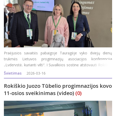
Praėjusios savaitės pabaigoje Tauragėje vyko dviejų dienų
trukmės Lietuvos progimnazijų asociacijos konferencija
„Lyderystė, kurianti viltį“. Į Suvalkijos sostinę atstovauti Rokiškio
kraštą išvyko Juozo Tūbelio progimnazijos pedagogai:
Švietimas
2026-03-16
direktorius Zenonas Poši
Rokiškio Juozo Tūbelio progimnazijos kovo
11-osios sveikinimas (video)
(0)