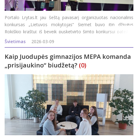
Portalo Lrytas.lt jau šeštą pavasarį organizuotas nacionalinis
konkursas „Lietuvos mokytojas“ šiemet buvo itin džiugus
Rokiškio kraštui: iš beveik pusketvirto šimto konkursui pateiktų
šalies pedagogų, viena iš 18-os nominacij
Švietimas
2026-03-09
Kaip Juodupės gimnazijos MEPA komanda
„prisijaukino“ biudžetą?
(0)