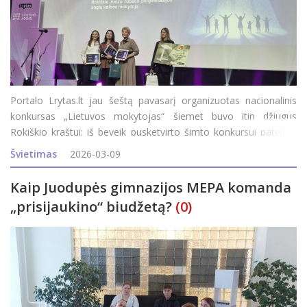
Portalo Lrytas.lt jau šeštą pavasarį organizuotas nacionalinis
konkursas „Lietuvos mokytojas“ šiemet buvo itin džiugus
Rokiškio kraštui: iš beveik pusketvirto šimto konkursui pateiktų
šalies pedagogų, viena iš 18-os nominacij
Švietimas
2026-03-09
Kaip Juodupės gimnazijos MEPA komanda
„prisijaukino“ biudžetą?
(0)