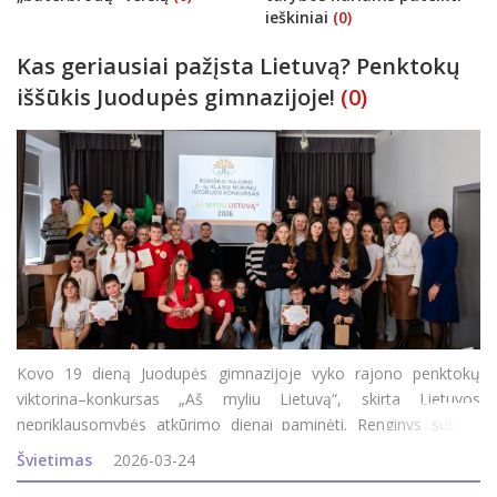
ieškiniai
(0)
Kas geriausiai pažįsta Lietuvą? Penktokų
iššūkis Juodupės gimnazijoje!
(0)
Kovo 19 dieną Juodupės gimnazijoje vyko rajono penktokų
viktorina–konkursas „Aš myliu Lietuvą“, skirta Lietuvos
nepriklausomybės atkūrimo dienai paminėti. Renginys subūrė
jaunuosius istorijos mylėtojus iš įvairių rajono mokyklų ir dar
Švietimas
2026-03-24
kartą priminė, kaip svarbu pažint