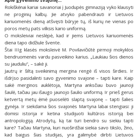
Rokiškėnai kariai savanoriai į Juodupės gimnaziją vyko klausyti
ne proginių kalbų. Jie atvyko pabendrauti ir Lietuvos
kariuomenės dieną atšvęsti būryje tų, iš kurių ne vienas po
poros metų pats vilksis kario uniformą.
O moksleiviai neslėpė, kad ir jiems Lietuvos kariuomenės
diena tapo didžiule švente.
Štai IIIg klasės moksleivė M. Povilavičiūtė pirmoji mokyklos
bendruomenės vardu pasveikino karius. „Laukiau šios dienos
su jauduliu“, – sakė ji.
Jautrų ir šiltą sveikinimą mergina rengė iš visos širdies. Ir
išdrįso pasidalinti savo gyvenimo svajone – tapti kare. Kaip
sakė merginos auklėtoja, Martyna anksčiau buvo jaunoji
šaulė, tačiau jau išaugo jaunojo šaulio uniformą. Ir prieš gerus
ketvertą metų ėmė puoselėti slaptą svajonę – tapti šalies
gynėja. Ir siekdama šios svajonės Martyna labai stengiasi: ji
domisi istorija ir ketina studijuoti kultūros istoriją bei
antropologiją. Atrodytų, ką tai turi bendro su siekiu tapti
kare? Tačiau Martyna, kuri nuoširdžiai siekia savo tikslo, žino,
kad baigus šias studijas, yra galimybė dirbti Lietuvos