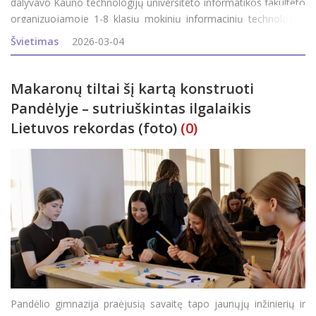
dalyvavo Kauno technologijų universiteto informatikos fakulteto
organizuojamoje 1-8 klasių mokinių informacinių technologijų
(IT) konferencijoje - „Informiko žinių forumas”, kurios šių metų
Švietimas
2026-03-04
Makaronų tiltai šį kartą konstruoti
Pandėlyje – sutriuškintas ilgalaikis
Lietuvos rekordas (foto)
(0)
Pandėlio gimnazija praėjusią savaitę tapo jaunųjų inžinierių ir