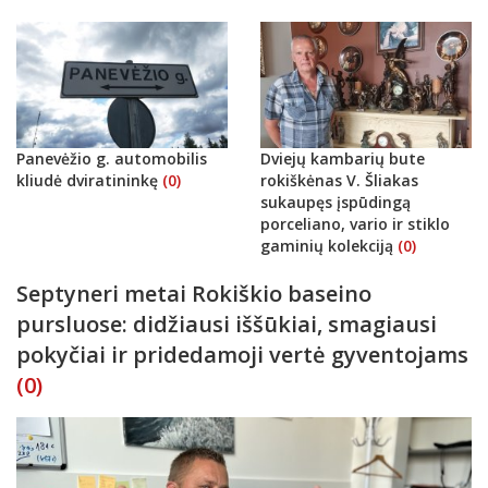
Panevėžio g. automobilis
Dviejų kambarių bute
kliudė dviratininkę
(0)
rokiškėnas V. Šliakas
sukaupęs įspūdingą
porceliano, vario ir stiklo
gaminių kolekciją
(0)
Septyneri metai Rokiškio baseino
pursluose: didžiausi iššūkiai, smagiausi
pokyčiai ir pridedamoji vertė gyventojams
(0)