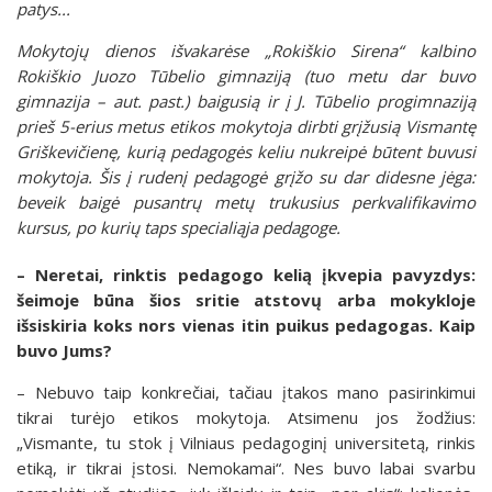
patys...
Mokytojų dienos išvakarėse „Rokiškio Sirena“ kalbino
Rokiškio Juozo Tūbelio gimnaziją (tuo metu dar buvo
gimnazija – aut. past.) baigusią ir į J. Tūbelio progimnaziją
prieš 5-erius metus etikos mokytoja dirbti grįžusią Vismantę
Griškevičienę, kurią pedagogės keliu nukreipė būtent buvusi
mokytoja. Šis į rudenį pedagogė grįžo su dar didesne jėga:
beveik baigė pusantrų metų trukusius perkvalifikavimo
kursus, po kurių taps specialiąja pedagoge.
– Neretai, rinktis pedagogo kelią įkvepia pavyzdys:
šeimoje būna šios sritie atstovų arba mokykloje
išsiskiria koks nors vienas itin puikus pedagogas. Kaip
buvo Jums?
– Nebuvo taip konkrečiai, tačiau įtakos mano pasirinkimui
tikrai turėjo etikos mokytoja. Atsimenu jos žodžius:
„Vismante, tu stok į Vilniaus pedagoginį universitetą, rinkis
etiką, ir tikrai įstosi. Nemokamai“. Nes buvo labai svarbu