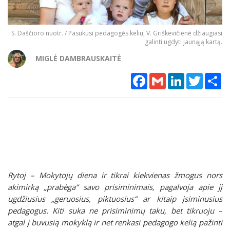
S. Daščioro nuotr. / Pasukusi pedagogės keliu, V. Griškevičienė džiaugiasi
galinti ugdyti jaunąją kartą.
MIGLĖ DAMBRAUSKAITĖ
Facebook
Gmail
LinkedIn
Twitter
Sh
Rytoj – Mokytojų diena ir tikrai kiekvienas žmogus nors
akimirką „prabėga“ savo prisiminimais, pagalvoja apie jį
ugdžiusius „geruosius, piktuosius“ ar kitaip įsiminusius
pedagogus. Kiti suka ne prisiminimų taku, bet tikruoju –
atgal į buvusią mokyklą ir net renkasi pedagogo kelią pažinti