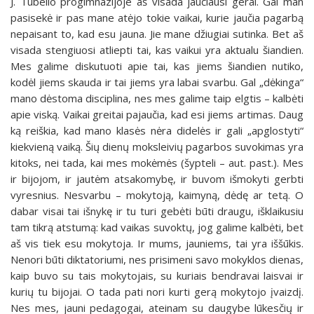
J. Tūbelio progimnazijoje aš visada jaučiausi gerai. Gal man
pasisekė ir pas mane atėjo tokie vaikai, kurie jaučia pagarbą
nepaisant to, kad esu jauna. Jie mane džiugiai sutinka. Bet aš
visada stengiuosi atliepti tai, kas vaikui yra aktualu šiandien.
Mes galime diskutuoti apie tai, kas jiems šiandien nutiko,
kodėl jiems skauda ir tai jiems yra labai svarbu. Gal „dėkinga“
mano dėstoma disciplina, nes mes galime taip elgtis – kalbėti
apie viską. Vaikai greitai pajaučia, kad esi jiems artimas. Daug
ką reiškia, kad mano klasės nėra didelės ir gali „apglostyti“
kiekvieną vaiką. Šių dienų moksleivių pagarbos suvokimas yra
kitoks, nei tada, kai mes mokėmės (šypteli – aut. past.). Mes
ir bijojom, ir jautėm atsakomybę, ir buvom išmokyti gerbti
vyresnius. Nesvarbu – mokytoją, kaimyną, dėdę ar tetą. O
dabar visai tai išnykę ir tu turi gebėti būti draugu, išklaikusiu
tam tikrą atstumą: kad vaikas suvoktų, jog galime kalbėti, bet
aš vis tiek esu mokytoja. Ir mums, jauniems, tai yra iššūkis.
Nenori būti diktatoriumi, nes prisimeni savo mokyklos dienas,
kaip buvo su tais mokytojais, su kuriais bendravai laisvai ir
kurių tu bijojai. O tada pati nori kurti gerą mokytojo įvaizdį.
Nes mes, jauni pedagogai, ateinam su daugybe lūkesčių ir