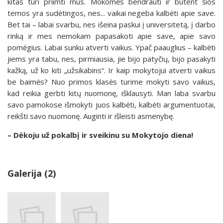
kitas turi priimti mus. Mokomės bendrauti ir būtent šios
temos yra sudėtingos, nes... vaikai negeba kalbėti apie save.
Bet tai – labai svarbu, nes išeina paskui į universitetą, į darbo
rinką ir mes nemokam papasakoti apie save, apie savo
pomėgius. Labai sunku atverti vaikus. Ypač paauglius – kalbėti
jiems yra tabu, nes, pirmiausia, jie bijo patyčių, bijo pasakyti
kažką, už ko kiti „užsikabins“. Ir kaip mokytojui atverti vaikus
be baimės? Nuo primos klasės turime mokyti savo vaikus,
kad reikia gerbti kitų nuomonę, išklausyti. Man laba svarbu
savo pamokose išmokyti juos kalbėti, kalbėti argumentuotai,
reikšti savo nuomonę. Auginti ir išleisti asmenybę.
– Dėkoju už pokalbį ir sveikinu su Mokytojo diena!
Galerija (2)