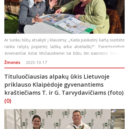
Ar sunku būtų atsakyti į klausimą: „Kada paskutinį kartą siuntėte
ranka rašytą popierinį laišką arba atvirlaiškį?“. Panemunėlyje
gyvenančiai Astai Vinčiauskienei tai būtų itin paprasta: trumpai
apie save ir Lietuvą moteris pasakojo prieš savaitę
Žmonės
2025-10-17
nepažįstamajam
Tituluočiausias alpakų ūkis Lietuvoje
priklauso Klaipėdoje gyvenantiems
kraštiečiams T. ir G. Tarvydavičiams (foto)
(0)