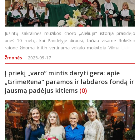
Jūžintų sakralinės muzikos choro „Aleliuja“ istorija prasidėjo
prieš 10 metų, kai Pandėlyje dirbusi, tačiau visame Rokiškio
rajone žinoma ir itin vertinama vokalo mokytoja Vilma Likienė
pagaliau „pasidavė“ tuometinio Jūžintų parapijos klebono Leono
Žmonės
2025-09-17
Lin
Į priekį „varo“ mintis daryti gera: apie
„GrimeRena“ paramos ir labdaros fondą ir
jausmą padėjus kitiems
(0)