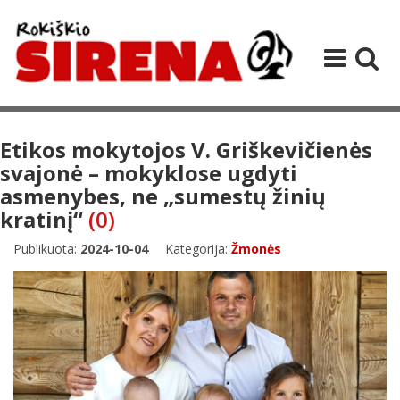
Etikos mokytojos V. Griškevičienės
svajonė – mokyklose ugdyti
asmenybes, ne „sumestų žinių
kratinį“
(0)
Publikuota:
2024-10-04
Kategorija:
Žmonės