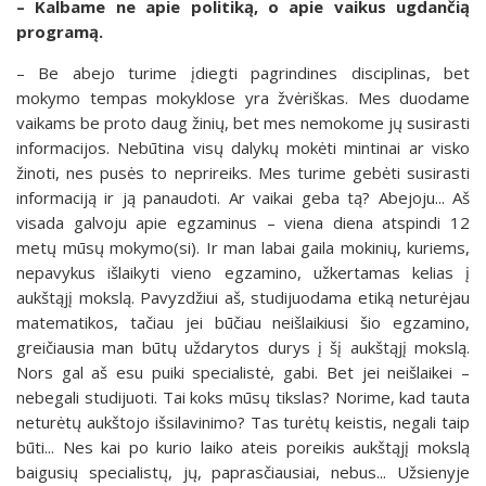
– Kalbame ne apie politiką, o apie vaikus ugdančią
programą.
– Be abejo turime įdiegti pagrindines disciplinas, bet
mokymo tempas mokyklose yra žvėriškas. Mes duodame
vaikams be proto daug žinių, bet mes nemokome jų susirasti
informacijos. Nebūtina visų dalykų mokėti mintinai ar visko
žinoti, nes pusės to neprireiks. Mes turime gebėti susirasti
informaciją ir ją panaudoti. Ar vaikai geba tą? Abejoju... Aš
visada galvoju apie egzaminus – viena diena atspindi 12
metų mūsų mokymo(si). Ir man labai gaila mokinių, kuriems,
nepavykus išlaikyti vieno egzamino, užkertamas kelias į
aukštąjį mokslą. Pavyzdžiui aš, studijuodama etiką neturėjau
matematikos, tačiau jei būčiau neišlaikiusi šio egzamino,
greičiausia man būtų uždarytos durys į šį aukštąjį mokslą.
Nors gal aš esu puiki specialistė, gabi. Bet jei neišlaikei –
nebegali studijuoti. Tai koks mūsų tikslas? Norime, kad tauta
neturėtų aukštojo išsilavinimo? Tas turėtų keistis, negali taip
būti... Nes kai po kurio laiko ateis poreikis aukštąjį mokslą
baigusių specialistų, jų, paprasčiausiai, nebus... Užsienyje