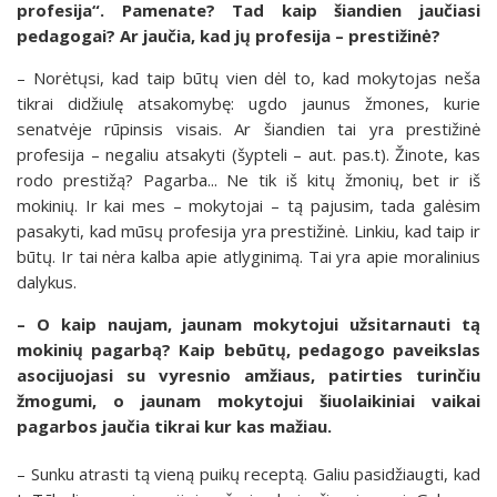
profesija“. Pamenate? Tad kaip šiandien jaučiasi
pedagogai? Ar jaučia, kad jų profesija – prestižinė?
– Norėtųsi, kad taip būtų vien dėl to, kad mokytojas neša
tikrai didžiulę atsakomybę: ugdo jaunus žmones, kurie
senatvėje rūpinsis visais. Ar šiandien tai yra prestižinė
profesija – negaliu atsakyti (šypteli – aut. pas.t). Žinote, kas
rodo prestižą? Pagarba... Ne tik iš kitų žmonių, bet ir iš
mokinių. Ir kai mes – mokytojai – tą pajusim, tada galėsim
pasakyti, kad mūsų profesija yra prestižinė. Linkiu, kad taip ir
būtų. Ir tai nėra kalba apie atlyginimą. Tai yra apie moralinius
dalykus.
– O kaip naujam, jaunam mokytojui užsitarnauti tą
mokinių pagarbą? Kaip bebūtų, pedagogo paveikslas
asocijuojasi su vyresnio amžiaus, patirties turinčiu
žmogumi, o jaunam mokytojui šiuolaikiniai vaikai
pagarbos jaučia tikrai kur kas mažiau.
– Sunku atrasti tą vieną puikų receptą. Galiu pasidžiaugti, kad