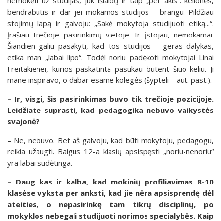
nemokėti už studijas, juk išlaidų ir taip „per akis“: kelionės,
bendrabutis ir dar jei mokamos studijos – brangu. Pildžiau
stojimų lapą ir galvoju: „Sakė mokytoja studijuoti etiką...“.
Įrašiau trečioje pasirinkimų vietoje. Ir įstojau, nemokamai.
Šiandien galiu pasakyti, kad tos studijos – geras dalykas,
etika man „labai lipo“. Todėl noriu padėkoti mokytojai Linai
Freitakienei, kurios paskatinta pasukau būtent šiuo keliu. Ji
mane inspiravo, o dabar esame kolegės (šypteli – aut. past.).
– Ir, visgi, šis pasirinkimas buvo tik trečioje pozicijoje.
Leidžiate suprasti, kad pedagogika nebuvo vaikystės
svajonė?
– Ne, nebuvo. Bet aš galvoju, kad būti mokytoju, pedagogu,
reikia užaugti. Baigus 12-a klasių apsispęsti „noriu-nenoriu“
yra labai sudėtinga.
– Daug kas ir kalba, kad mokinių profiliavimas 8-10
klasėse vyksta per anksti, kad jie nėra apsisprendę dėl
ateities, o nepasirinkę tam tikrų disciplinų, po
mokyklos nebegali studijuoti norimos specialybės. Kaip