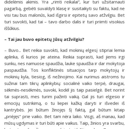
didelėmis akimis. Yra „rimti reikalai“, kur turi užsitarnauti
pagarbą, gebėti suvaldyti klasę ir susitaikyti su faktu, kad ne
visi tau bus malonūs, kad išgirsi ir epitetų savo atžvilgiu. Bet
turi suvokti, kad tai – tavo darbo dalis ir turi priimti visokius
iššūkius.
– Tai jau buvo epitetų Jūsų atžvilgiu?
– Buvo... Bet reikia suvokti, kad mokinių elgesį stipriai lemia
aplinka, iš kurios jie ateina. Reikia suprasti, kad jiems irgi
sunku, nes namuose spaudžia, lauke spaudžia ir dar mokytoja
paspaudžia. Tos konfliktinės situacijos tarp mokytojų ir
mokinių kyla, tiesiog, iš nežinojimo. Kai nurimus aistroms tu
sužinai tam tikrų aplinkybių: socialinė vaiko terpė, draugai,
sėkmės-nesėkmės, suvoki, kodėl jis taip pasielgė. Bet norint
tai suprasti, mes turim pažinti vaiką. Gal jis turi elgesio ir
emocijų sutrikimą, o tu liepei kažką daryti ir išvedei iš
kantrybės. Jei būtum žinojęs šį faktą, gal būtum kitaip
„priėjęs“ prie vaiko. Bet tam nėra laiko. Visgi, aš manau, kad
mūsų ugdymas ir turi būti apie vaikus. Taip, žinios yra svarbu,