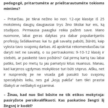
pedagogė, pritartumėte ar prieštarautumėte tokioms
mintims?
– Pritarčiau. Jie tikrai nežino ko nori. 12-oje klasėje iš 25
moksleivių daugių daugiausiai trys žino tiksliai kur eis, ką
studijuos. Pirmiausia paaugliui reikia pažinti save. Mano
nuomone, labai geras dalykas yra dabar populiarėjantis
profesijų šešėliavimas: kai tu gali savaitę pabūti, žiūrėti, kaip
vyksta tavo svajonių darbas. Aš apskritai rekomenduočiau tai
daryti net ne savaitę, o su pertraukomis: 9-10-12 klasėj ir
stebėti, ar pasikeitė tavo požiūris? Gal pirmą kartą tau labai
patiks, bet po metų tu jau pamatysi kitus niuansus. Manau,
kad karjeros ugdymas mokyklose turi būti stiprus. Aišku, net
ir nusprendę jie ne visada gali pasukti tuo svajonių
specialybės keliu, nes gal „koją pakiša“ tam tikri prastai
išlaikyti ar neišlaikyti egzaminai.
– Žinau, kad nuo šiol būsite ne tik etikos mokytoja:
pasiryžote persikvalifikuoti. Kas paskatino žengti šį
žingsnį ir kodėl?