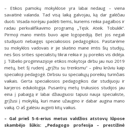
– Etikos pamokų mokyklose yra labai nedaug – viena
savaitinė valanda. Tad visą laiką galvojau, ką dar galėčiau
duoti. Visada norėjau padėti tiems, kuriems reikia pagalbos ir
radau perkvalifikavimo programą „Tęsk. Ateik. Tobulėk“.
Pirmoji mano mintis buvo apie logopediją. Bet jos negali
studijuoti nebaigęs specialiosios pedagogikos. Pasitarėme
su mokyklos vadovais ir jie skatino mane imtis šių studijų,
nes šios srities specialistų tikrai reikia ir jų poreikis vis didėja.
J. Tūbelio progimnazijoje etikos mokytoja dirbu jau nuo 2019
metų, bet šį rudenį „grįžtu su trenksmu“ – pilnu krūviu kaip
specialioji pedagogė. Dirbsiu su specialiųjų poreikių turinčiais
vaikais. Gerta specialiosios pedagogikos dar studijuoju ir
karjeros edukologija. Pusantrų metų trukusios studijos jau
eina į pabaigą ir labai džiaugiuosi tapusi nauja specialiste,
grįžusi į mokyklą, kuri mane užaugino ir dabar augina mano
vaiką. O aš galėsiu auginti kitų vaikus.
– Gal prieš 5-6-erius metus valdžios atstovų lūpose
skambėjo šūkis: „Pedagogo profesija – prestižinė