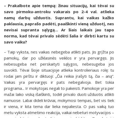
– Prakalbote apie tempą: žinau situacijų, kai tėvai su
savo pirmoku-antroku vakarais po 2-4 val. atlieka
namų darbų užduotis. Suprantu, kai vaikas kažko
paklausia, paprašo padėti, paaiškinti vieną užduotį, nes
nevisai supranta sąlygą... Ar šiais laikais jau tapo
norma, kad tėvai privalo sėdėti šalia ir dirbti kartu su
savo vaiku?
– Taip vyksta, nes vaikas nebegeba atlikti pats. Jis grįžta po
pamokų, dar po užklasinės veiklos ir yra pervargęs. Jis
nebesugeba net perskaityti sąlygos, nebesugeba jos
suvokti. Tėvai šioje situacijoje atlieka kontrolieriaus rolę: tu
rodai jam pirštu ir diktuoji: „Čia reikia įrašyti tą, čia – aną“.
Vaikas yra pervargęs ir pats nebegalvoja. Bet tokia
programa... Ir mokytojas negali to pakeisti. Pamokoje yra per
mažai laiko viską išaiškinti, todėl privalo duoti užduotis atlikti
namuose. Labai dideli krūviai, mokymosi tempas, bet vis tiek
ir viena, ir kita tema dar lieka nepaliesta. O pas vaiką tuo
metu vyksta atmetimo reakcija, vaikai nebeturi motyvacijos –