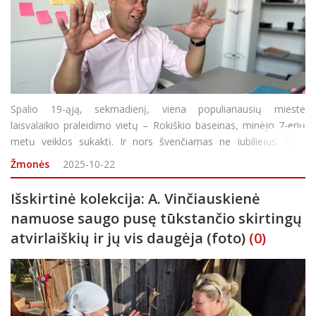
Spalio 19-ąją, sekmadienį, viena populiariausių mieste
laisvalaikio praleidimo vietų – Rokiškio baseinas, minėjo 7-erių
metų veiklos sukaktį. Ir nors švenčiamas ne jubiliejus, visgi
smalsu, kuo kolektyvas gyvena, kokius iššūkius įveikė per visą šį
Žmonės
2025-10-22
laikotarpį,
Išskirtinė kolekcija: A. Vinčiauskienė
namuose saugo pusę tūkstančio skirtingų
atvirlaiškių ir jų vis daugėja (foto)
(0)