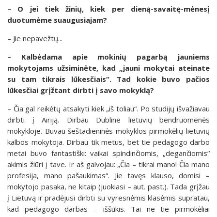
– O jei tiek žinių, kiek per dieną-savaitę-mėnesį
duotumėme suaugusiajam?
– Jie nepavežtų...
– Kalbėdama apie mokinių pagarbą jauniems
mokytojams užsiminėte, kad „jauni mokytai ateinate
su tam tikrais lūkesčiais“. Tad kokie buvo pačios
lūkesčiai grįžtant dirbti į savo mokyklą?
– Čia gal reikėtų atsakyti kiek „iš toliau“. Po studijų išvažiavau
dirbti į Airiją. Dirbau Dubline lietuvių bendruomenės
mokykloje. Buvau šeštadieninės mokyklos pirmokėlių lietuvių
kalbos mokytoja. Dirbau tik metus, bet tie pedagogo darbo
metai buvo fantastiški: vaikai spindinčiomis, „degančiomis“
akimis žiūri į tave. Ir aš galvojau: „Čia – tikrai mano! Čia mano
profesija, mano pašaukimas“. Jie tavęs klauso, domisi –
mokytojo pasaka, ne kitaip (juokiasi – aut. past.). Tada grįžau
į Lietuvą ir pradėjusi dirbti su vyresnėmis klasėmis supratau,
kad pedagogo darbas – iššūkis. Tai ne tie pirmokėliai