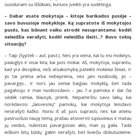
susiduriam su iššūkiais, kuriuos įveikti yra sudėtinga.
– Dabar esate mokytoja – kitoje barikados pusėje –
savo buvusioje mokykloje. Ką supratote iš mokytojos
pusės, kas būnant vaiku atrodė nesuprantama: kodėl
neleidžia nerašyti, kodėl neleidžia išeiti...? Buvo tokių
situacijų?
– Taip (šypteli – aut. past.). Nes yra viena, kai tu esi mokinys,
paauglys ir visai kita, kai juos mokai. Aš, mokytoja, suprantu,
kad yra disciplina, neši atsakomybę pateikti mokiniui žinias. Ir
jis tai priima arba nebepriima, nes jam nusibodę, jis –
pavargęs... Ir nors jau seniai baigiau mokyklą, bet tada
pagalvoju: ir man nusibosdavo – jau 7-a pamoka ir dar čia
sėdėk ramiai, klausyk, priimk. Nepamirštu savo laikų, kai
norėdavosi „laisvesnių“ pamokų, kai mokytoja leisdavo
nesirašyti kažko. Noriu iš aš juos suprasti, nes kai ateinu
pasiruošusi naują temą, prašau atsiversti sąsiuvinius ir matau
jų veidus, nuleistas pavargusias akis, man jų gaila. Tada
ieškom kitų būdų: galim nerašyti, bet kviečiu diskutuokime.