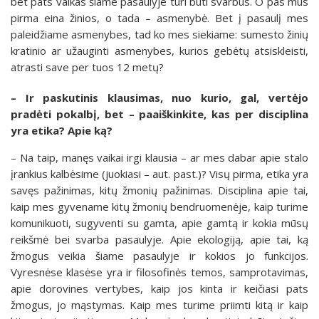
bet pats vaikas šiame pasaulyje turi būti svarbus. O pas mus
pirma eina žinios, o tada – asmenybė. Bet į pasaulį mes
paleidžiame asmenybes, tad ko mes siekiame: sumesto žinių
kratinio ar užauginti asmenybes, kurios gebėtų atsiskleisti,
atrasti save per tuos 12 metų?
– Ir paskutinis klausimas, nuo kurio, gal, vertėjo
pradėti pokalbį, bet – paaiškinkite, kas per disciplina
yra etika? Apie ką?
– Na taip, manęs vaikai irgi klausia – ar mes dabar apie stalo
įrankius kalbėsime (juokiasi – aut. past.)? Visų pirma, etika yra
savęs pažinimas, kitų žmonių pažinimas. Disciplina apie tai,
kaip mes gyvename kitų žmonių bendruomenėje, kaip turime
komunikuoti, sugyventi su gamta, apie gamtą ir kokia mūsų
reikšmė bei svarba pasaulyje. Apie ekologiją, apie tai, ką
žmogus veikia šiame pasaulyje ir kokios jo funkcijos.
Vyresnėse klasėse yra ir filosofinės temos, samprotavimas,
apie dorovines vertybes, kaip jos kinta ir keičiasi pats
žmogus, jo mąstymas. Kaip mes turime priimti kitą ir kaip