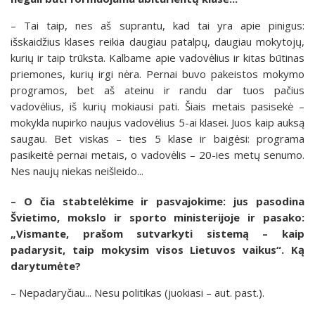
– Tai taip, nes aš suprantu, kad tai yra apie pinigus:
išskaidžius klases reikia daugiau patalpų, daugiau mokytojų,
kurių ir taip trūksta. Kalbame apie vadovėlius ir kitas būtinas
priemones, kurių irgi nėra. Pernai buvo pakeistos mokymo
programos, bet aš ateinu ir randu dar tuos pačius
vadovėlius, iš kurių mokiausi pati. Šiais metais pasisekė –
mokykla nupirko naujus vadovėlius 5-ai klasei. Juos kaip auksą
saugau. Bet viskas – ties 5 klase ir baigėsi: programa
pasikeitė pernai metais, o vadovėlis – 20-ies metų senumo.
Nes naujų niekas neišleido...
– O čia stabtelėkime ir pasvajokime: jus pasodina
Švietimo, mokslo ir sporto ministerijoje ir pasako:
„Vismante, prašom sutvarkyti sistemą – kaip
padarysit, taip mokysim visos Lietuvos vaikus“. Ką
darytumėte?
– Nepadaryčiau... Nesu politikas (juokiasi – aut. past.).