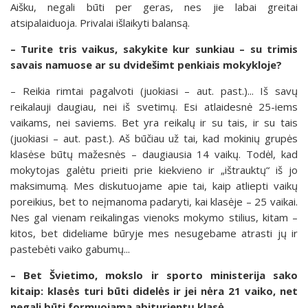
Aišku, negali būti per geras, nes jie labai greitai
atsipalaiduoja. Privalai išlaikyti balansą.
– Turite tris vaikus, sakykite kur sunkiau – su trimis
savais namuose ar su dvidešimt penkiais mokykloje?
– Reikia rimtai pagalvoti (juokiasi – aut. past.)... Iš savų
reikalauji daugiau, nei iš svetimų. Esi atlaidesnė 25-iems
vaikams, nei saviems. Bet yra reikalų ir su tais, ir su tais
(juokiasi – aut. past.). Aš būčiau už tai, kad mokinių grupės
klasėse būtų mažesnės – daugiausia 14 vaikų. Todėl, kad
mokytojas galėtu prieiti prie kiekvieno ir „ištrauktų“ iš jo
maksimumą. Mes diskutuojame apie tai, kaip atliepti vaikų
poreikius, bet to neįmanoma padaryti, kai klasėje – 25 vaikai.
Nes gal vienam reikalingas vienoks mokymo stilius, kitam –
kitos, bet dideliame būryje mes nesugebame atrasti jų ir
pastebėti vaiko gabumų...
– Bet Švietimo, mokslo ir sporto ministerija sako
kitaip: klasės turi būti didelės ir jei nėra 21 vaiko, net
negali būti formuojama abiturientų klasė...