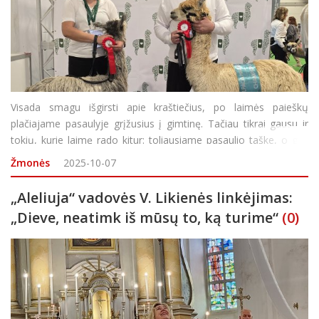
Visada smagu išgirsti apie kraštiečius, po laimės paieškų
plačiajame pasaulyje grįžusius į gimtinę. Tačiau tikrai gausu ir
tokių, kurie laimę rado kitur: toliausiame pasaulio taške, o gal,
tiesiog, kitame Lietuvos mieste... Vieni iš jų – Gintarė ir Tomas
Žmonės
2025-10-07
Tarv
„Aleliuja“ vadovės V. Likienės linkėjimas:
„Dieve, neatimk iš mūsų to, ką turime“
(0)