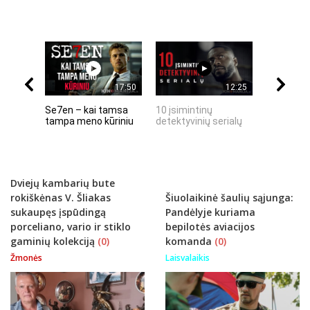
17:50
12:25
Se7en – kai tamsa
10 įsimintinų
10 įtempt
tampa meno kūriniu
detektyvinių serialų
stingdanč
istorijų
Dviejų kambarių bute
rokiškėnas V. Šliakas
Šiuolaikinė šaulių sąjunga:
sukaupęs įspūdingą
Pandėlyje kuriama
porceliano, vario ir stiklo
bepilotės aviacijos
gaminių kolekciją
(0)
komanda
(0)
Žmonės
Laisvalaikis