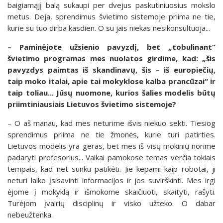
baigiamąjį balą sukaupi per dvejus paskutiniuosius mokslo
metus. Deja, sprendimus švietimo sistemoje priima ne tie,
kurie su tuo dirba kasdien. O su jais niekas nesikonsultuoja...
– Paminėjote užsienio pavyzdį, bet „tobulinant“
švietimo programas mes nuolatos girdime, kad: „šis
pavyzdys paimtas iš skandinavų, šis – iš europiečių,
taip moko italai, apie tai mokyklose kalba prancūzai“ ir
taip toliau... Jūsų nuomone, kurios šalies modelis būtų
priimtiniausiais Lietuvos švietimo sistemoje?
– O aš manau, kad mes neturime išvis niekuo sekti. Tiesiog
sprendimus priima ne tie žmonės, kurie turi patirties.
Lietuvos modelis yra geras, bet mes iš visų mokinių norime
padaryti profesorius... Vaikai pamokose temas verčia tokiais
tempais, kad net sunku patikėti. Jie kepami kaip robotai, ji
neturi laiko įsisavinti informacijos ir jos suvirškinti. Mes irgi
ėjome į mokyklą ir išmokome skaičiuoti, skaityti, rašyti.
Turėjom įvairių disciplinų ir visko užteko. O dabar
nebeužtenka.