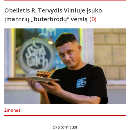
Obelietis R. Tervydis Vilniuje įsuko
įmantrių „buterbrodų“ verslą
(0)
Žmonės
Skaitomiausi