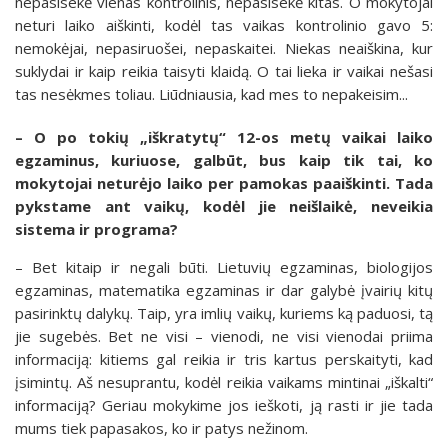
nepasisekė vienas kontrolinis, nepasisekė kitas. O mokytojai
neturi laiko aiškinti, kodėl tas vaikas kontrolinio gavo 5:
nemokėjai, nepasiruošei, nepaskaitei. Niekas neaiškina, kur
suklydai ir kaip reikia taisyti klaidą. O tai lieka ir vaikai nešasi
tas nesėkmes toliau. Liūdniausia, kad mes to nepakeisim...
– O po tokių „iškratytų“ 12-os metų vaikai laiko
egzaminus, kuriuose, galbūt, bus kaip tik tai, ko
mokytojai neturėjo laiko per pamokas paaiškinti. Tada
pykstame ant vaikų, kodėl jie neišlaikė, neveikia
sistema ir programa?
– Bet kitaip ir negali būti. Lietuvių egzaminas, biologijos
egzaminas, matematika egzaminas ir dar galybė įvairių kitų
pasirinktų dalykų. Taip, yra imlių vaikų, kuriems ką paduosi, tą
jie sugebės. Bet ne visi – vienodi, ne visi vienodai priima
informaciją: kitiems gal reikia ir tris kartus perskaityti, kad
įsimintų. Aš nesuprantu, kodėl reikia vaikams mintinai „iškalti“
informaciją? Geriau mokykime jos ieškoti, ją rasti ir jie tada
mums tiek papasakos, ko ir patys nežinom.