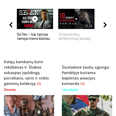
17:50
12:25
Se7en – kai tamsa
10 įsimintinų
10 įtempt
tampa meno kūriniu
detektyvinių serialų
stingdanč
istorijų
Dviejų kambarių bute
rokiškėnas V. Šliakas
Šiuolaikinė šaulių sąjunga:
sukaupęs įspūdingą
Pandėlyje kuriama
porceliano, vario ir stiklo
bepilotės aviacijos
gaminių kolekciją
(0)
komanda
(0)
Žmonės
Laisvalaikis