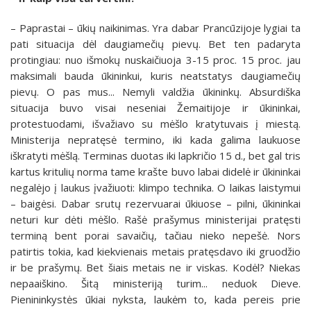
– Paprastai – ūkių naikinimas. Yra dabar Prancūzijoje lygiai ta
pati situacija dėl daugiamečių pievų. Bet ten padaryta
protingiau: nuo išmokų nuskaičiuoja 3-15 proc. 15 proc. jau
maksimali bauda ūkininkui, kuris neatstatys daugiamečių
pievų. O pas mus... Nemyli valdžia ūkininkų. Absurdiška
situacija buvo visai neseniai Žemaitijoje ir ūkininkai,
protestuodami, išvažiavo su mėšlo kratytuvais į miestą.
Ministerija nepratęsė termino, iki kada galima laukuose
iškratyti mėšlą. Terminas duotas iki lapkričio 15 d., bet gal tris
kartus kritulių norma tame krašte buvo labai didelė ir ūkininkai
negalėjo į laukus įvažiuoti: klimpo technika. O laikas laistymui
– baigėsi. Dabar srutų rezervuarai ūkiuose – pilni, ūkininkai
neturi kur dėti mėšlo. Rašė prašymus ministerijai pratęsti
terminą bent porai savaičių, tačiau nieko nepešė. Nors
patirtis tokia, kad kiekvienais metais pratęsdavo iki gruodžio
ir be prašymų. Bet šiais metais ne ir viskas. Kodėl? Niekas
nepaaiškino. Šitą ministeriją turim... neduok Dieve.
Pienininkystės ūkiai nyksta, laukėm to, kada pereis prie