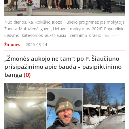
Nuo dienos, kai Rokiškio Juozo Tūbelio progimnazijos mokytoja
Žaneta Motuzienė gavo „Lietuvos mokytojos 2026“ Pagrindinio
ugdymo kategorijos aukščiausią įvertinimą praėjo jau keletas
savaičių. Visgi būtent laikas, anot pedagogės, suteikia galimybę
Žmonės
2026-03-24
gautą apdovanojimą įvertin
„Žmonės aukojo ne tam“: po P. Šiaučiūno
prisipažinimo apie baudą – pasipiktinimo
banga
(0)