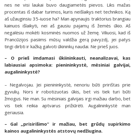
nes ne visi laukai buvo daugiametės pievos. Liks mažas
procentas iš dabar turimos, kuris neišlaikys net technikos. Ką
aš užauginsiu 35-iuose ha? Man apynaujis traktorius brangiau
kainuos išlaikyti, nei aš gausiu pajamų iš žemės ūkio. Aš
negalėsiu mokėti kosminės nuomos už žemę. Viliuosi, kad iš
Prancūzijos pasiims mūsų valdžia gerą pavyzdį, jei patys
tingi dirbti ir kažką galvoti ūkininkų naudai. Ne prieš juos.
– O prieš imdamasi ūkiininkauti, neanalizavai, kas
labiausiai apsimoka: pienininkystė, mėsiniai galvijai,
augalininkystė?
– Negalvojau. Jei pienininkystė, nenoriu būti pririštas prie
gyvulių. Nors ir robotizuotas ūkis, bet vis tiek turi būti
žmogus. Ne man. Su mėsiniais galvijais irgi mažiau darbo, bet
vis tiek reikia aptvarus prižiūrėti. Augalininkystė man
geriausia.
– Gal „prisirišimo“ ir mažiau, bet grūdų supirkimo
kainos augalininkystės atstovų nedžiugina.