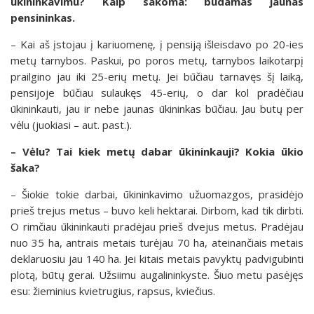
ūkininkavimu? Kaip sakoma: būdamas jaunas
pensininkas.
– Kai aš įstojau į kariuomenę, į pensiją išleisdavo po 20-ies
metų tarnybos. Paskui, po poros metų, tarnybos laikotarpį
prailgino jau iki 25-erių metų. Jei būčiau tarnavęs šį laiką,
pensijoje būčiau sulaukęs 45-erių, o dar kol pradėčiau
ūkininkauti, jau ir nebe jaunas ūkininkas būčiau. Jau butų per
vėlu (juokiasi – aut. past.).
– Vėlu? Tai kiek metų dabar ūkininkauji? Kokia ūkio
šaka?
– Šiokie tokie darbai, ūkininkavimo užuomazgos, prasidėjo
prieš trejus metus – buvo keli hektarai. Dirbom, kad tik dirbti.
O rimčiau ūkininkauti pradėjau prieš dvejus metus. Pradėjau
nuo 35 ha, antrais metais turėjau 70 ha, ateinančiais metais
deklaruosiu jau 140 ha. Jei kitais metais pavyktų padvigubinti
plotą, būtų gerai. Užsiimu augalininkyste. Šiuo metu pasėjęs
esu: žieminius kvietrugius, rapsus, kviečius.