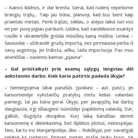
– Kainos liūdnos, ir dar krenta. Gerai, kad rudenį nepirkome
brangių trąšų... Taip jau būna, planuoji, kad bus bent kaip
praeitais metais. Perki trąšas, sėklas, o atėjus laikui turi vos
ne per pusę pigiau parduoti. Liūdna, kad sandėliuose esantys
rusiški ir ukrainietiški grūdai mūsiškių kainą mažina. Lenkai –
šaunuoliai – uždraudė grudų importą, nes pirmiausiai perka iš
savų augintojų. Jei trūksta, aišku, tada importuoja. Pas mus
atvirkščiai – saviems kaimas „pjauna“.
– Gal prisitaikyti prie esamų sąlygų lengviau dėl
ankstesnio darbo.
Kiek kario patirtis padeda ūkyje?
– Nemiegojimai labai panašūs (juokiasi – aut. past.). Jei
kariuomenėje vykstančių pratybų metu kelias valandas
pamiegi, tai jau būna gerai. Ūkyje, per javapjūtę, kai darbų
daugiausia, irgi džiaugiesi nusnūdęs papildomą valandą. Dar,
galbūt, išugdyta disciplina. Kurį laiką bandžiau derinti
kariuomenę ir ūkininkavimą, bet išplėtus plotus, nebespėjau.
Nes, kai tu esi Marijampolėje, ūkis – Rokiškyje, per savaitgalį
nelabai ką padarysi. Pirmais metais mažai laukų buvo, tai