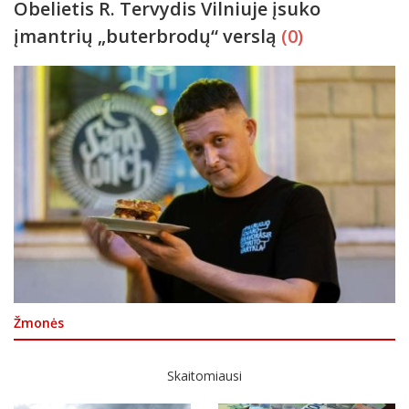
Obelietis R. Tervydis Vilniuje įsuko
įmantrių „buterbrodų“ verslą
(0)
Žmonės
Skaitomiausi