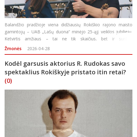
Balandžio pradžioje viena didžiausių Rokiškio rajono maisto
gamintojų – UAB „Lašų duona“ minėjo 25-ąjį veiklos jubiliejų.
Ketvirtis amžiaus – tai ne tik skaičius, bet ir sunkiai
subeskaičiuojami iškepti duonos kepalai, kvepiantys jaukia namų
Žmonės
2026-04-28
šiluma
Kodėl garsusis aktorius R. Rudokas savo
spektaklius Rokiškyje pristato itin retai?
(0)