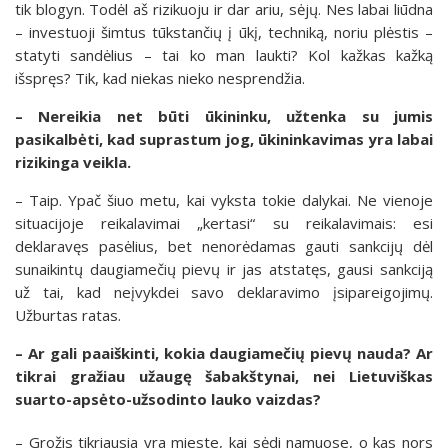
tik blogyn. Todėl aš rizikuoju ir dar ariu, sėjų. Nes labai liūdna
– investuoji šimtus tūkstančių į ūkį, techniką, noriu plėstis –
statyti sandėlius – tai ko man laukti? Kol kažkas kažką
išspręs? Tik, kad niekas nieko nesprendžia.
– Nereikia net būti ūkininku, užtenka su jumis
pasikalbėti, kad suprastum jog, ūkininkavimas yra labai
rizikinga veikla.
– Taip. Ypač šiuo metu, kai vyksta tokie dalykai. Ne vienoje
situacijoje reikalavimai „kertasi“ su reikalavimais: esi
deklaravęs pasėlius, bet nenorėdamas gauti sankcijų dėl
sunaikintų daugiamečių pievų ir jas atstatęs, gausi sankciją
už tai, kad neįvykdei savo deklaravimo įsipareigojimų.
Užburtas ratas.
– Ar gali paaiškinti, kokia daugiamečių pievų nauda? Ar
tikrai gražiau užaugę šabakštynai, nei Lietuviškas
suarto-apsėto-užsodinto lauko vaizdas?
– Grožis tikriausia yra mieste, kai sėdi namuose, o kas nors