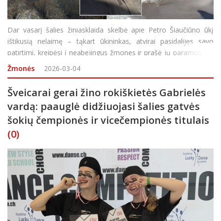
Dar vasarį šalies žiniasklaida skelbė apie Petro Šiaučiūno ūkį
ištikusią nelaimę – tąkart ūkininkas, atvirai pasidalijęs savo
patirtimi, kreipėsi į neabejingus žmones ir prašė jų paramos bei
pagalbos. Visgi, neseniai savo YouTube kanalo laidoje vyras
Žmonės
2026-03-04
pranešė
Šveicarai gerai žino rokiškietės Gabrielės
vardą: paauglė didžiuojasi šalies gatvės
šokių čempionės ir vicečempionės titulais
(0)