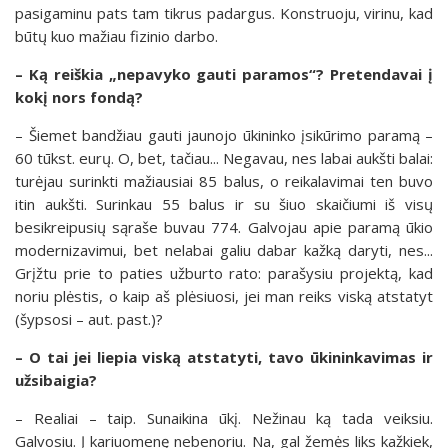
pasigaminu pats tam tikrus padargus. Konstruoju, virinu, kad
būtų kuo mažiau fizinio darbo.
– Ką reiškia „nepavyko gauti paramos“? Pretendavai į
kokį nors fondą?
– Šiemet bandžiau gauti jaunojo ūkininko įsikūrimo paramą –
60 tūkst. eurų. O, bet, tačiau... Negavau, nes labai aukšti balai:
turėjau surinkti mažiausiai 85 balus, o reikalavimai ten buvo
itin aukšti. Surinkau 55 balus ir su šiuo skaičiumi iš visų
besikreipusių sąraše buvau 774. Galvojau apie paramą ūkio
modernizavimui, bet nelabai galiu dabar kažką daryti, nes...
Grįžtu prie to paties užburto rato: parašysiu projektą, kad
noriu plėstis, o kaip aš plėsiuosi, jei man reiks viską atstatyt
(šypsosi – aut. past.)?
– O tai jei liepia viską atstatyti, tavo ūkininkavimas ir
užsibaigia?
– Realiai – taip. Sunaikina ūkį. Nežinau ką tada veiksiu.
Galvosiu. Į kariuomenę nebenoriu. Na, gal žemės liks kažkiek,