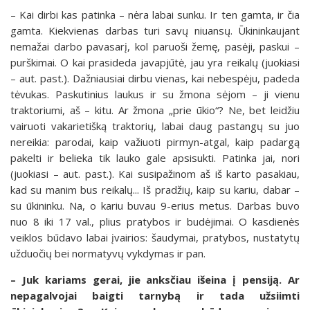
– Kai dirbi kas patinka – nėra labai sunku. Ir ten gamta, ir čia
gamta. Kiekvienas darbas turi savų niuansų. Ūkininkaujant
nemažai darbo pavasarį, kol paruoši žemę, pasėji, paskui –
purškimai. O kai prasideda javapjūtė, jau yra reikalų (juokiasi
– aut. past.). Dažniausiai dirbu vienas, kai nebespėju, padeda
tėvukas. Paskutinius laukus ir su žmona sėjom – ji vienu
traktoriumi, aš – kitu. Ar žmona „prie ūkio“? Ne, bet leidžiu
vairuoti vakarietišką traktorių, labai daug pastangų su juo
nereikia: parodai, kaip važiuoti pirmyn-atgal, kaip padargą
pakelti ir belieka tik lauko gale apsisukti. Patinka jai, nori
(juokiasi – aut. past.). Kai susipažinom aš iš karto pasakiau,
kad su manim bus reikalų... Iš pradžių, kaip su kariu, dabar –
su ūkininku. Na, o kariu buvau 9-erius metus. Darbas buvo
nuo 8 iki 17 val., plius pratybos ir budėjimai. O kasdienės
veiklos būdavo labai įvairios: šaudymai, pratybos, nustatytų
užduočių bei normatyvų vykdymas ir pan.
– Juk kariams gerai, jie anksčiau išeina į pensiją. Ar
nepagalvojai baigti tarnybą ir tada užsiimti