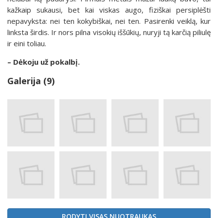
kažkaip sukausi, bet kai viskas augo, fiziškai persiplėšti
nepavyksta: nei ten kokybiškai, nei ten. Pasirenki veiklą, kur
linksta širdis. Ir nors pilna visokių iššūkių, nuryji tą karčią piliulę
ir eini toliau.
– Dėkoju už pokalbį.
Galerija (9)
RODYTI VISAS NUOTRAUKAS