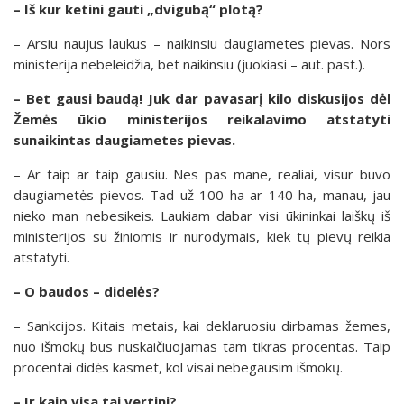
– Iš kur ketini gauti „dvigubą“ plotą?
– Arsiu naujus laukus – naikinsiu daugiametes pievas. Nors
ministerija nebeleidžia, bet naikinsiu (juokiasi – aut. past.).
– Bet gausi baudą! Juk dar pavasarį kilo diskusijos dėl
Žemės ūkio ministerijos reikalavimo atstatyti
sunaikintas daugiametes pievas.
– Ar taip ar taip gausiu. Nes pas mane, realiai, visur buvo
daugiametės pievos. Tad už 100 ha ar 140 ha, manau, jau
nieko man nebesikeis. Laukiam dabar visi ūkininkai laiškų iš
ministerijos su žiniomis ir nurodymais, kiek tų pievų reikia
atstatyti.
– O baudos – didelės?
– Sankcijos. Kitais metais, kai deklaruosiu dirbamas žemes,
nuo išmokų bus nuskaičiuojamas tam tikras procentas. Taip
procentai didės kasmet, kol visai nebegausim išmokų.
– Ir kaip visa tai vertini?