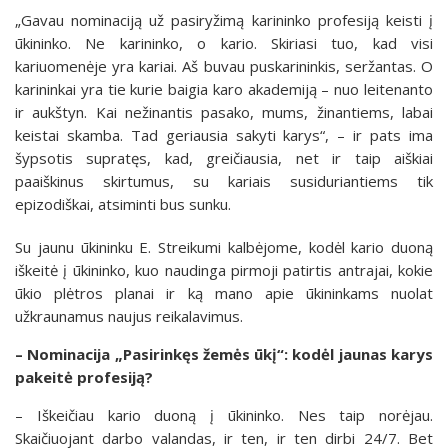
„Gavau nominaciją už pasiryžimą karininko profesiją keisti į
ūkininko. Ne karininko, o kario. Skiriasi tuo, kad visi
kariuomenėje yra kariai. Aš buvau puskarininkis, seržantas. O
karininkai yra tie kurie baigia karo akademiją – nuo leitenanto
ir aukštyn. Kai nežinantis pasako, mums, žinantiems, labai
keistai skamba. Tad geriausia sakyti karys“, – ir pats ima
šypsotis supratęs, kad, greičiausia, net ir taip aiškiai
paaiškinus skirtumus, su kariais susiduriantiems tik
epizodiškai, atsiminti bus sunku.
Su jaunu ūkininku E. Streikumi kalbėjome, kodėl kario duoną
iškeitė į ūkininko, kuo naudinga pirmoji patirtis antrajai, kokie
ūkio plėtros planai ir ką mano apie ūkininkams nuolat
užkraunamus naujus reikalavimus.
– Nominacija „Pasirinkęs žemės ūkį“: kodėl jaunas karys
pakeitė profesiją?
– Iškeičiau kario duoną į ūkininko. Nes taip norėjau.
Skaičiuojant darbo valandas, ir ten, ir ten dirbi 24/7. Bet