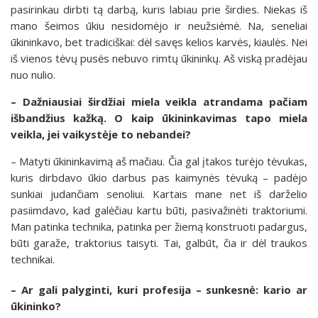
pasirinkau dirbti tą darbą, kuris labiau prie širdies. Niekas iš
mano šeimos ūkiu nesidomėjo ir neužsiėmė. Na, seneliai
ūkininkavo, bet tradiciškai: dėl savęs kelios karvės, kiaulės. Nei
iš vienos tėvų pusės nebuvo rimtų ūkininkų. Aš viską pradėjau
nuo nulio.
– Dažniausiai širdžiai miela veikla atrandama pačiam
išbandžius kažką. O kaip ūkininkavimas tapo miela
veikla, jei vaikystėje to nebandei?
– Matyti ūkininkavimą aš mačiau. Čia gal įtakos turėjo tėvukas,
kuris dirbdavo ūkio darbus pas kaimynės tėvuką – padėjo
sunkiai judančiam senoliui. Kartais mane net iš darželio
pasiimdavo, kad galėčiau kartu būti, pasivažinėti traktoriumi.
Man patinka technika, patinka per žiemą konstruoti padargus,
būti garaže, traktorius taisyti. Tai, galbūt, čia ir dėl traukos
technikai.
– Ar gali palyginti, kuri profesija – sunkesnė: kario ar
ūkininko?