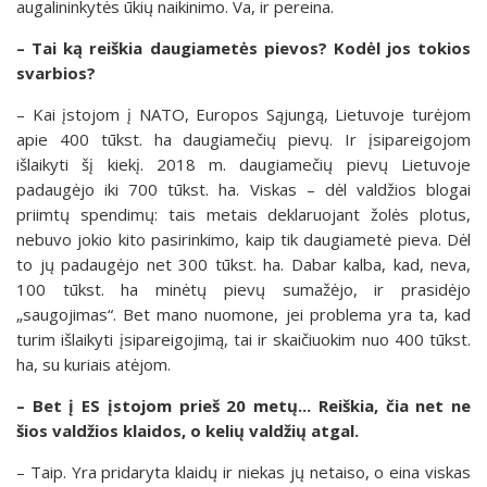
augalininkytės ūkių naikinimo. Va, ir pereina.
– Tai ką reiškia daugiametės pievos? Kodėl jos tokios
svarbios?
– Kai įstojom į NATO, Europos Sąjungą, Lietuvoje turėjom
apie 400 tūkst. ha daugiamečių pievų. Ir įsipareigojom
išlaikyti šį kiekį. 2018 m. daugiamečių pievų Lietuvoje
padaugėjo iki 700 tūkst. ha. Viskas – dėl valdžios blogai
priimtų spendimų: tais metais deklaruojant žolės plotus,
nebuvo jokio kito pasirinkimo, kaip tik daugiametė pieva. Dėl
to jų padaugėjo net 300 tūkst. ha. Dabar kalba, kad, neva,
100 tūkst. ha minėtų pievų sumažėjo, ir prasidėjo
„saugojimas“. Bet mano nuomone, jei problema yra ta, kad
turim išlaikyti įsipareigojimą, tai ir skaičiuokim nuo 400 tūkst.
ha, su kuriais atėjom.
– Bet į ES įstojom prieš 20 metų... Reiškia, čia net ne
šios valdžios klaidos, o kelių valdžių atgal.
– Taip. Yra pridaryta klaidų ir niekas jų netaiso, o eina viskas