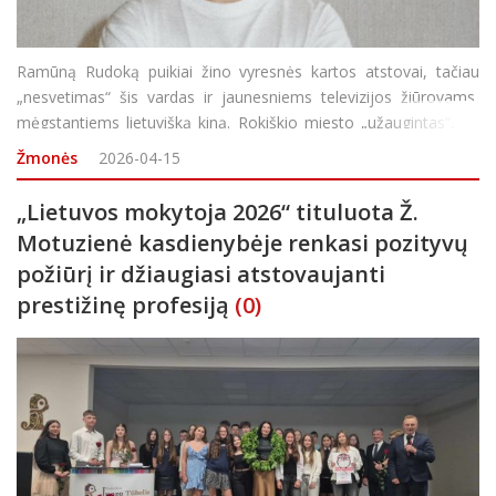
Ramūną Rudoką puikiai žino vyresnės kartos atstovai, tačiau
„nesvetimas“ šis vardas ir jaunesniems televizijos žiūrovams,
mėgstantiems lietuvišką kiną. Rokiškio miesto „užaugintas“, ne
vieną dešimtmetį garsus Lietuvos kino režisierius, aktorius, te
Žmonės
2026-04-15
„Lietuvos mokytoja 2026“ tituluota Ž.
Motuzienė kasdienybėje renkasi pozityvų
požiūrį ir džiaugiasi atstovaujanti
prestižinę profesiją
(0)