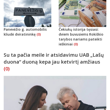
Panevėžio g. automobilis
Čekiukų istorija tęsiasi:
kliudė dviratininkę
(0)
dviem buvusiems Rokiškio
tarybos nariams pateikti
ieškiniai
(0)
Su ta pačia meile ir atsidavimu UAB „Lašų
duona“ duoną kepa jau ketvirtį amžiaus
(0)