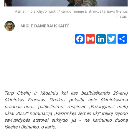
Asmeninio archyvo nuotr. / Kariuomenėje E. Streikus tarnavo 9-erius
metus.
MIGLĖ DAMBRAUSKAITĖ
Facebook
Gmail
LinkedIn
Twitter
Sh
Tarp Obelių ir Kėdainių kol kas besiblaškantis 29-erių
ūkininkas Ernestas Streikus pokalbį apie ūkininkavimą
pradeda nuo... patikslinimo: renginyje „Pažangiausi metų
ūkiai 2023“ nominaciją „Pasirinkęs žemės ūkį“ įteikę rajono
savivaldybės atstovai suklydo. Jis – ne karininko duoną
iškeitė į ūkininko, o kario.