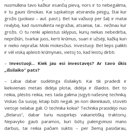
nusmulkina tavo kažkur esančią pievą, nors ir to nebegalima,
ir tu gauni išmokas. Kai sąskaitoje atsiranda pinigų, štai kur
grožis (juokiasi – aut. past.). Bet kai važiuoji per šalį ir matai
realybę, kad nusmulkinta negražiai, atsainiai, tai... nežinau kur
grožis. O tu renki apleistus sklypus, kurių niekas nebedirba,
neprižiūri, tvarkai juos, kerti krūmus, suari ir užsėji, kažką kuri
ir nieko neprašai. Moki mokesčius. Investuoji. Bet lieps palikti
ir vėl viską apleisti krūmynais, vietoj to, kad leistų dirbti.
–
Investuoji... Kiek jau esi investavęs? Ar tavo ūkis
„išsilaiko“ pats?
– Labai dabar sudėtinga išsilaikyti. Kai tik pradedi ir
kiekvienais metais didėja plotai, didėja ir išlaidos. Bet to
reikia, plėstis reikia, nes tada galima įsigyti našesnę techniką.
Viskas čia susiję, kitaip būti negali. Jei nori ūkininkauti, stovėti
vietoje nelabai gali. O technika kokia? Technika prasidėjo nuo
„Belarus“, dabar turiu nusipirkęs vakarietišką traktorių.
Nepavyko gauti paramos, kuri būtų palengvinusi mano
darbus, tai reikia pačiam suktis – per žiemą pasidarau,