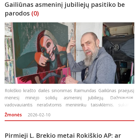
Gailiūnas asmeninį jubiliejų pasitiko be
parodos
(0)
Rokiškio krašto dailės sinonimas Raimundas Gailiūnas praėjusį
mėnesį minėjo solidų asmeninį jubiliejų. Dažniausiai,
vadovaujantis nerašytomis menininkų taisyklėmis, sukaktis
autoriai pažymi surengdami savo darbų parodą, pristatymą ar
Žmonės
2026-02-10
kita forma demonstruodami tai, kuo gyvena. Ta
Pirmieji L. Brekio metai Rokiškio AP: ar