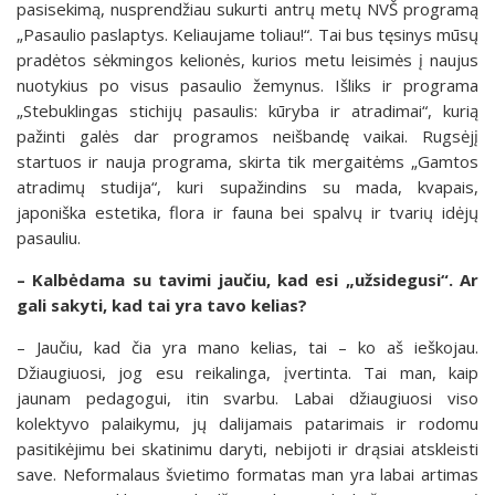
pasisekimą, nusprendžiau sukurti antrų metų NVŠ programą
„Pasaulio paslaptys. Keliaujame toliau!“. Tai bus tęsinys mūsų
pradėtos sėkmingos kelionės, kurios metu leisimės į naujus
nuotykius po visus pasaulio žemynus. Išliks ir programa
„Stebuklingas stichijų pasaulis: kūryba ir atradimai“, kurią
pažinti galės dar programos neišbandę vaikai. Rugsėjį
startuos ir nauja programa, skirta tik mergaitėms „Gamtos
atradimų studija“, kuri supažindins su mada, kvapais,
japoniška estetika, flora ir fauna bei spalvų ir tvarių idėjų
pasauliu.
– Kalbėdama su tavimi
jaučiu, kad esi „užsidegusi“. Ar
gali sakyti, kad tai yra tavo kelias?
– Jaučiu, kad čia yra mano kelias, tai – ko aš ieškojau.
Džiaugiuosi, jog esu reikalinga, įvertinta. Tai man, kaip
jaunam pedagogui, itin svarbu. Labai džiaugiuosi viso
kolektyvo palaikymu, jų dalijamais patarimais ir rodomu
pasitikėjimu bei skatinimu daryti, nebijoti ir drąsiai atskleisti
save. Neformalaus švietimo formatas man yra labai artimas