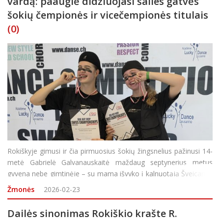
vardą: paauglė didžiuojasi šalies gatvės
šokių čempionės ir vicečempionės titulais
(0)
Rokiškyje gimusi ir čia pirmuosius šokių žingsnelius pažinusi 14-
metė Gabrielė Galvanauskaitė maždaug septynerius metus
gyvena nebe gimtinėje – su mama išvyko į kalnuotąją Šveicariją.
Tačiau Rokiškyje vis dar gyvena Gabrielės tėtis bei kiti jai itin
Žmonės
2026-02-23
brangūs a
Dailės sinonimas Rokiškio krašte R.