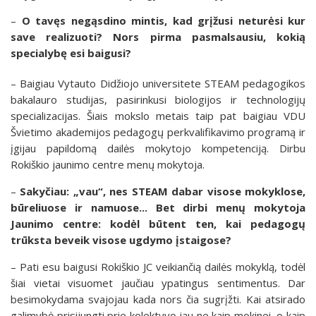
–
O tavęs negąsdino mintis, kad grįžusi neturėsi kur
save realizuoti? Nors pirma pasmalsausiu, kokią
specialybę esi baigusi?
– Baigiau Vytauto Didžiojo universitete STEAM pedagogikos
bakalauro studijas, pasirinkusi biologijos ir technologijų
specializacijas. Šiais mokslo metais taip pat baigiau VDU
Švietimo akademijos pedagogų perkvalifikavimo programą ir
įgijau papildomą dailės mokytojo kompetenciją. Dirbu
Rokiškio jaunimo centre menų mokytoja.
–
Sakyčiau: „vau“, nes STEAM dabar visose mokyklose,
būreliuose ir namuose... Bet dirbi menų mokytoja
Jaunimo centre: kodėl būtent ten, kai pedagogų
trūksta beveik visose ugdymo įstaigose?
– Pati esu baigusi Rokiškio JC veikiančią dailės mokyklą, todėl
šiai vietai visuomet jaučiau ypatingus sentimentus. Dar
besimokydama svajojau kada nors čia sugrįžti. Kai atsirado
galimybė prisijungti prie kolektyvo jau ne kaip mokinei, o kaip