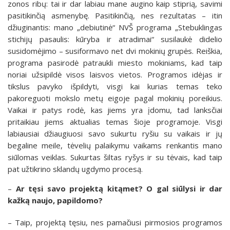
zonos ribų: tai ir dar labiau mane augino kaip stiprią, savimi
pasitikinčią asmenybę. Pasitikinčią, nes rezultatas – itin
džiuginantis: mano „debiutinė“ NVŠ programa „Stebuklingas
stichijų pasaulis: kūryba ir atradimai“ susilaukė didelio
susidomėjimo – susiformavo net dvi mokinių grupės. Reiškia,
programa pasirodė patraukli miesto mokiniams, kad taip
noriai užsipildė visos laisvos vietos. Programos idėjas ir
tikslus pavyko išpildyti, visgi kai kurias temas teko
pakoreguoti mokslo metų eigoje pagal mokinių poreikius.
Vaikai ir patys rodė, kas jiems yra įdomu, tad lanksčiai
pritaikiau jiems aktualias temas šioje programoje. Visgi
labiausiai džiaugiuosi savo sukurtu ryšiu su vaikais ir jų
begaline meile, tėvelių palaikymu vaikams renkantis mano
siūlomas veiklas. Sukurtas šiltas ryšys ir su tėvais, kad taip
pat užtikrino sklandų ugdymo procesą.
–
Ar tęsi savo projektą kitąmet? O gal siūlysi ir dar
kažką naujo, papildomo?
– Taip, projektą tęsiu, nes pamačiusi pirmosios programos