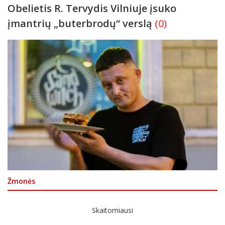
Obelietis R. Tervydis Vilniuje įsuko
įmantrių „buterbrodų“ verslą
(0)
Žmonės
Skaitomiausi