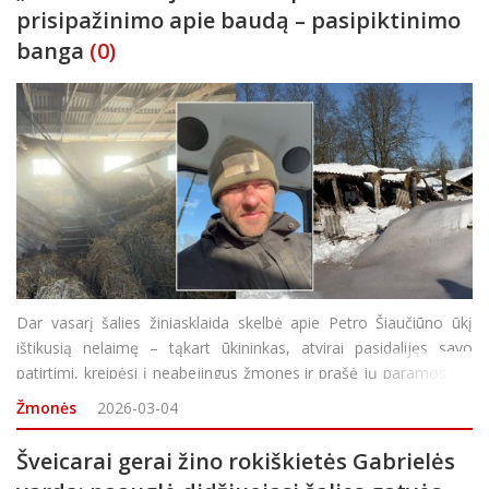
prisipažinimo apie baudą – pasipiktinimo
banga
(0)
Dar vasarį šalies žiniasklaida skelbė apie Petro Šiaučiūno ūkį
ištikusią nelaimę – tąkart ūkininkas, atvirai pasidalijęs savo
patirtimi, kreipėsi į neabejingus žmones ir prašė jų paramos bei
pagalbos. Visgi, neseniai savo YouTube kanalo laidoje vyras
Žmonės
2026-03-04
pranešė
Šveicarai gerai žino rokiškietės Gabrielės