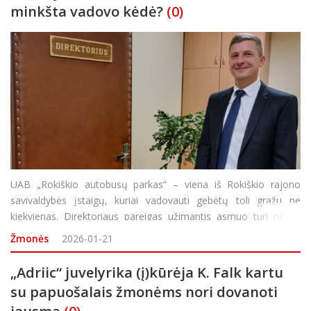
minkšta vadovo kėdė?
(0)
UAB „Rokiškio autobusų parkas“ – viena iš Rokiškio rajono
savivaldybės įstaigų, kuriai vadovauti gebėtų toli gražu ne
kiekvienas. Direktoriaus pareigas užimantis asmuo turi ne tik
puikiai išmanyti pačią veiklos sritį, bet ir būti itin stipria
Žmonės
2026-01-21
asmenybe. T
„Adriic“ juvelyrika (į)kūrėja K. Falk kartu
su papuošalais žmonėms nori dovanoti