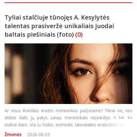
„Auk
Tyliai stalčiuje tūnojęs A. Kesylytės
talentas prasiveržė unikaliais juodai
baltais piešiniais (foto)
(0)
Ar visus Rokiškio krašto menininkus pažįstame? Tikrai ne, nes
didelė dalis jų patys savęs menininkais neįvardija, o tai, ką
puikiai daro, yra jų hobis, pomėgis, laisvalaikio praleidimo būdas.
Visgi kai talentą pamato kiti, kartais pavyksta įrodyti, kad
Žmonės
2026-06-03