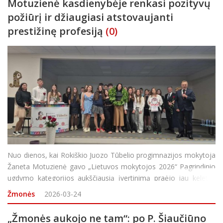
Motuzienė kasdienybėje renkasi pozityvų
požiūrį ir džiaugiasi atstovaujanti
prestižinę profesiją
(0)
Nuo dienos, kai Rokiškio Juozo Tūbelio progimnazijos mokytoja
Žaneta Motuzienė gavo „Lietuvos mokytojos 2026“ Pagrindinio
ugdymo kategorijos aukščiausią įvertinimą praėjo jau keletas
savaičių. Visgi būtent laikas, anot pedagogės, suteikia galimybę
Žmonės
2026-03-24
gautą apdovanojimą įvertin
„Žmonės aukojo ne tam“: po P. Šiaučiūno