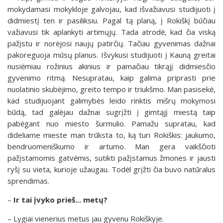
mokydamasi mokykloje galvojau, kad išvažiavusi studijuoti į
didmiestį ten ir pasiliksiu. Pagal tą planą, į Rokiškį būčiau
važiavusi tik aplankyti artimųjų. Tada atrodė, kad čia viską
pažįstu ir norėjosi naujų patirčių. Tačiau gyvenimas dažnai
pakoreguoja mūsų planus. Išvykusi studijuoti į Kauną greitai
nusiėmiau rožinius akinius ir pamačiau tikrąjį didmiesčio
gyvenimo ritmą. Nesupratau, kaip galima priprasti prie
nuolatinio skubėjimo, greito tempo ir triukšmo. Man pasisekė,
kad studijuojant galimybės leido rinktis mišrų mokymosi
būdą, tad galėjau dažnai sugrįžti į gimtąjį miestą taip
pabėgant nuo miesto šurmulio. Pamažu supratau, kad
dideliame mieste man trūksta to, ką turi Rokiškis: jaukumo,
bendruomeniškumo ir artumo. Man gera vaikščioti
pažįstamomis gatvėmis, sutikti pažįstamus žmones ir jausti
ryšį su vieta, kurioje užaugau. Todėl grįžti čia buvo natūralus
sprendimas.
–
Ir tai įvyko prieš... metų?
– Lygiai vienerius metus jau gyvenu Rokiškyje.