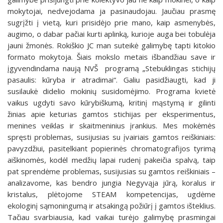
mokytojai, nedvejodama ja pasinaudojau. Jaučiau prasmę
sugrįžti į vietą, kuri prisidėjo prie mano, kaip asmenybės,
augimo, o dabar pačiai kurti aplinką, kurioje auga bei tobulėja
jauni žmonės. Rokiškio JC man suteikė galimybę tapti kitokio
formato mokytoja. Šiais mokslo metais išbandžiau save ir
įgyvendindama naują NVŠ programą „Stebuklingas stichijų
pasaulis: kūryba ir atradimai“. Galiu pasidžiaugti, kad ji
susilaukė didelio mokinių susidomėjimo. Programa kvietė
vaikus ugdyti savo kūrybiškumą, kritinį mąstymą ir gilinti
žinias apie keturias gamtos stichijas per eksperimentus,
menines veiklas ir skaitmeninius įrankius. Mes mokėmės
spręsti problemas, susijusias su įvairiais gamtos reiškiniais:
pavyzdžiui, pasitelkiant popierinės chromatografijos tyrimą
aiškinomės, kodėl medžių lapai rudenį pakeičia spalvą, taip
pat sprendėme problemas, susijusias su gamtos reiškiniais –
analizavome, kas bendro jungia Negyvąja jūrą, koralus ir
kristalus, plėtojome STEAM kompetencijas, ugdėme
ekologinį sąmoningumą ir atsakingą požiūrį į gamtos išteklius.
Tačiau svarbiausia, kad vaikai turėjo galimybę prasmingai