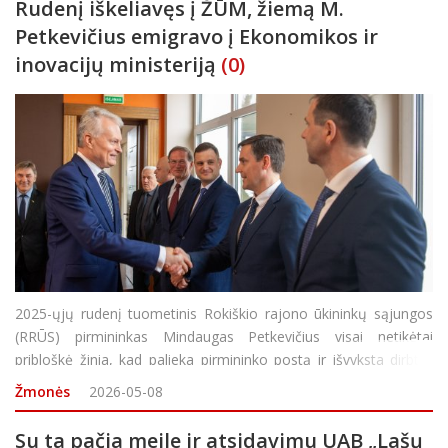
Rudenį iškeliavęs į ŽŪM, žiemą M.
Petkevičius emigravo į Ekonomikos ir
inovacijų ministeriją
(0)
2025-ųjų rudenį tuometinis Rokiškio rajono ūkininkų sąjungos
(RRŪS) pirmininkas Mindaugas Petkevičius visai netikėtai
pribloškė žinia, kad palieka pirmininko postą ir išvyksta dirbti į
sostinę Žemės ūkio ministro patarėju. Rokiškėnai džiaugėsi
Žmonės
2026-05-08
atstovų turėsiantys ir įstat
Su ta pačia meile ir atsidavimu UAB „Lašų