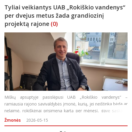
Tyliai veikiantys UAB „Rokiškio vandenys“
per dvejus metus žada grandiozinį
projektą rajone
(0)
Miškų apsuptyje pasislėpusi UAB „Rokiškio vandenys“ –
ramiausia rajono savivaldybės įmonė, kurią, jei neištinka bėda ar
nelaimė, rokiškėnai prisimena kartą per mėnesį, gavę sąskaitą
už vandenį ir nuotekas. Bendrovės direktorius Leonas Butėnas
Žmonės
2026-05-15
šypt