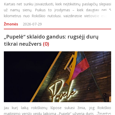
Kartais net sunku įsivaizduoti, kiek neįtikėtinų paslapčių slepiasi
už namų sienų. Puikus to įrodymas – kiek daugiau nei 5
kilometrus nuo Rokiškio nutolusi, vaizdingoje vietovėje esanti
nedidukė Rasos Junokienės ir jos vyro sodyba, kurioje glaudžiasi
Žmonės
2026-07-29
net 3 tūkst. 22 gulbės. Visgi pa&sca
„Pupelė“ sklaido gandus: rugsėjį durų
tikrai neužvers
(0)
Jau kurį laiką rokiškėnų lūpose sukasi žinia, jog Rokiškio
maitinimo verslo veidu laikoma „Pupelė“ užveria duris. „Žinantys