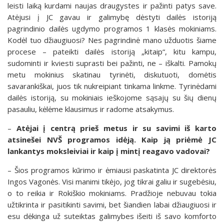
leisti laiką kurdami naujas draugystes ir pažinti patys save.
Atėjusi į JC gavau ir galimybę dėstyti dailės istoriją
pagrindinio dailės ugdymo programos 1 klasės mokiniams.
Kodėl tuo džiaugiuosi? Nes pagrindinė mano užduotis šiame
procese – pateikti dailės istoriją „kitaip“, kitu kampu,
sudominti ir kviesti suprasti bei pažinti, ne – iškalti. Pamokų
metu mokinius skatinau tyrinėti, diskutuoti, domėtis
savarankiškai, juos tik nukreipiant tinkama linkme. Tyrinėdami
dailės istoriją, su mokiniais ieškojome sąsajų su šių dienų
pasauliu, kėlėme klausimus ir radome atsakymus.
–
Atėjai į centrą prieš metus ir su savimi iš karto
atsinešei NVŠ programos idėją. Kaip ją priėmė JC
lankantys moksleiviai ir kaip į mintį reagavo vadovai?
– Šios programos kūrimo ir ėmiausi paskatinta JC direktorės
Ingos Vagonės. Visi manimi tikėjo, jog tikrai galiu ir sugebėsiu,
o to reikia ir Rokiškio mokiniams. Pradžioje nebuvau tokia
užtikrinta ir pasitikinti savimi, bet šiandien labai džiaugiuosi ir
esu dėkinga už suteiktas galimybes išeiti iš savo komforto