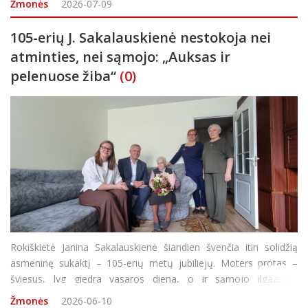
Žmonės
2026-07-09
Holokausto aukas, Tarptautinė ko
105-erių J. Sakalauskienė nestokoja nei
atminties, nei sąmojo: „Auksas ir
pelenuose žiba“
(0)
Rokiškietė Janina Sakalauskienė šiandien švenčia itin solidžią
asmeninę sukaktį – 105-erių metų jubiliejų. Moters protas –
šviesus, lyg giedra vasaros diena, o ir sąmojo ilgaamžė
nepraradusi: išgirdusi komplimentą, jog gražiai atrodo, atsako:
Žmonės
2026-06-10