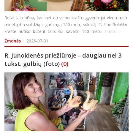
Retai taip būna, kad net du vieno krašto gyventojai vienu metu
minėtų itin solidžią ir garbingą 100 metų sukaktį. Tačiau Rokiškio
krašte nutiko būtent taip: šią savaitę 100 metų gimtadienius
šventė Anelė Ona Marcinkevičienė ir Albinas Kazulėnas. Pastarąjį
Žmonės
2026-07-31
roki&sca
R. Junokienės priežiūroje – daugiau nei 3
tūkst. gulbių (foto)
(0)