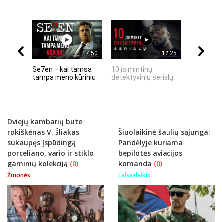
17:50
12:25
Se7en – kai tamsa
10 įsimintinų
10 įtempt
tampa meno kūriniu
detektyvinių serialų
stingdanč
istorijų
Dviejų kambarių bute
rokiškėnas V. Šliakas
Šiuolaikinė šaulių sąjunga:
sukaupęs įspūdingą
Pandėlyje kuriama
porceliano, vario ir stiklo
bepilotės aviacijos
gaminių kolekciją
(0)
komanda
(0)
Žmonės
Laisvalaikis