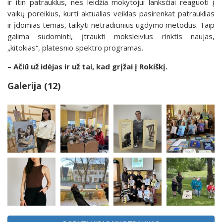
ir itin patrauklus, nes leidžia mokytojui lanksčiai reaguoti į
vaikų poreikius, kurti aktualias veiklas pasirenkat patrauklias
ir įdomias temas, taikyti netradicinius ugdymo metodus. Taip
galima sudominti, įtraukti moksleivius rinktis naujas,
„kitokias“, platesnio spektro programas.
– Ačiū už idėjas ir už tai, kad grįžai į Rokiškį.
Galerija (12)