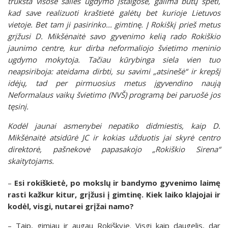
trūksta visose šalies ugdymo įstaigose, galima būtų spėti,
kad save realizuoti kraštietė galėtų bet kurioje Lietuvos
vietoje. Bet tam ji pasirinko... gimtinę. Į Rokiškį prieš metus
grįžusi D. Mikšėnaitė savo gyvenimo kelią rado Rokiškio
jaunimo centre, kur dirba neformaliojo švietimo meninio
ugdymo mokytoja. Tačiau kūrybinga siela vien tuo
neapsiriboja: ateidama dirbti, su savimi „atsinešė“ ir krepšį
idėjų, tad per pirmuosius metus įgyvendino naują
Neformalaus vaikų švietimo (NVŠ) programą bei paruošė jos
tęsinį.
Kodėl jaunai asmenybei nepatiko didmiestis, kaip D.
Mikšėnaitė atsidūrė JC ir kokias užduotis jai skyrė centro
direktorė, pašnekovė papasakojo „Rokiškio Sirena“
skaitytojams.
–
Esi rokiškietė, po mokslų ir bandymo gyvenimo laimę
rasti kažkur kitur, grįžusi į gimtinę. Kiek laiko klajojai ir
kodėl, visgi, nutarei grįžai namo?
– Taip, gimiau ir augau Rokiškyje. Visgi kaip daugelis, dar