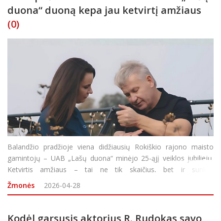
duona“ duoną kepa jau ketvirtį amžiaus
(0)
Balandžio pradžioje viena didžiausių Rokiškio rajono maisto
gamintojų – UAB „Lašų duona“ minėjo 25-ąjį veiklos jubiliejų.
Ketvirtis amžiaus – tai ne tik skaičius, bet ir sunkiai
subeskaičiuojami iškepti duonos kepalai, kvepiantys jaukia namų
Žmonės
2026-04-28
šiluma
Kodėl garsusis aktorius R. Rudokas savo