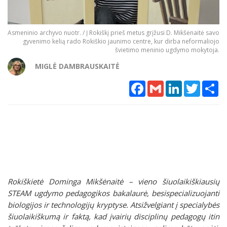
Asmeninio archyvo nuotr. / Į Rokiškį prieš metus grįžusi D. Mikšėnaitė savo
gyvenimo kelią rado Rokiškio jaunimo centre, kur dirba neformaliojo
švietimo meninio ugdymo mokytoja.
MIGLĖ DAMBRAUSKAITĖ
Facebook
Gmail
LinkedIn
Twitter
Sh
Rokiškietė Dominga Mikšėnaitė – vieno šiuolaikiškiausių
STEAM ugdymo pedagogikos bakalaurė, besispecializuojanti
biologijos ir technologijų kryptyse. Atsižvelgiant į specialybės
šiuolaikiškumą ir faktą, kad įvairių disciplinų pedagogų itin