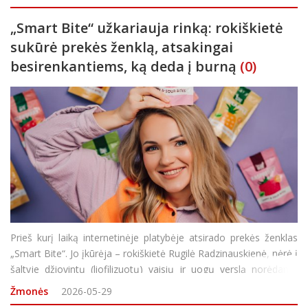
žmogus – meniškos si
„Smart Bite“ užkariauja rinką: rokiškietė
sukūrė prekės ženklą, atsakingai
besirenkantiems, ką deda į burną
(0)
Prieš kurį laiką internetinėje platybėje atsirado prekės ženklas
„Smart Bite“. Jo įkūrėja – rokiškietė Rugilė Radzinauskienė, nėrė į
šaltyje džiovintų (liofilizuotų) vaisių ir uogų verslą norėdama
atliepti vartotojų, sąmoningai ir atsakingai besirenkančių, ką d
Žmonės
2026-05-29