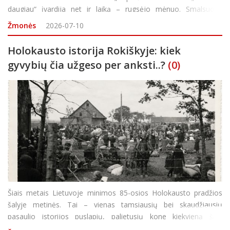
daugiau“ įvardija net ir laiką – rugsėjo mėnuo. Smalsuolių
skambučių, norinčių sužinoti ar ši informacija – teisinga, s
Žmonės
2026-07-10
Holokausto istorija Rokiškyje: kiek
gyvybių čia užgeso per anksti..?
(0)
Šiais metais Lietuvoje minimos 85-osios Holokausto pradžios
šalyje metinės. Tai – vienas tamsiausių bei skaudžiausių
pasaulio istorijos puslapių, palietusių kone kiekvieną šalį.
Siekdama išsaugoti istorinę atmintį ir deramai pagerbti