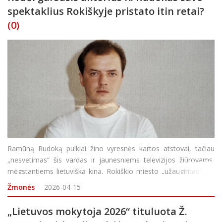
spektaklius Rokiškyje pristato itin retai?
(0)
Ramūną Rudoką puikiai žino vyresnės kartos atstovai, tačiau
„nesvetimas“ šis vardas ir jaunesniems televizijos žiūrovams,
mėgstantiems lietuvišką kiną. Rokiškio miesto „užaugintas“, ne
vieną dešimtmetį garsus Lietuvos kino režisierius, aktorius, te
Žmonės
2026-04-15
„Lietuvos mokytoja 2026“ tituluota Ž.